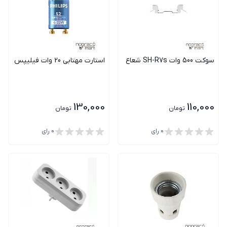
سوکت 500 وات SH-R7s شعاع
استارت مهتابی 20 وات فیلیپس
130,000
110,000
تومان
تومان
0
رای
0
رای