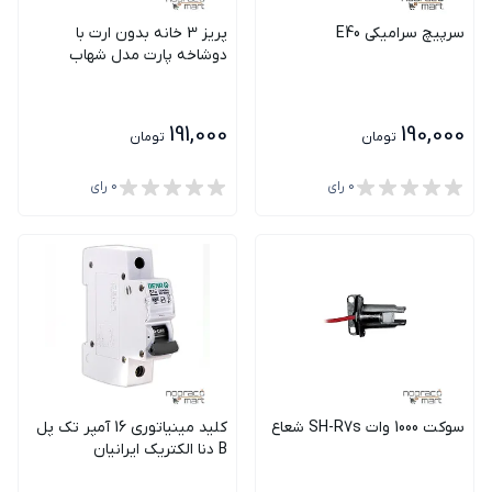
سرپیچ سرامیکی E40
پریز 3 خانه بدون ارت با
دوشاخه پارت مدل شهاب
191,000
190,000
تومان
تومان
0
رای
0
رای
سوکت 1000 وات SH-R7s شعاع
کلید مینیاتوری 16 آمپر تک پل
B دنا الکتریک ایرانیان