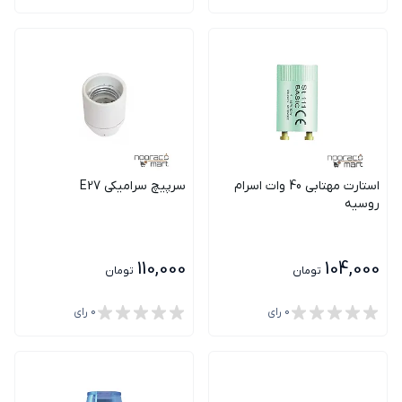
استارت مهتابی 40 وات اسرام
سرپیچ سرامیکی E27
روسیه
110,000
104,000
تومان
تومان
0
رای
0
رای