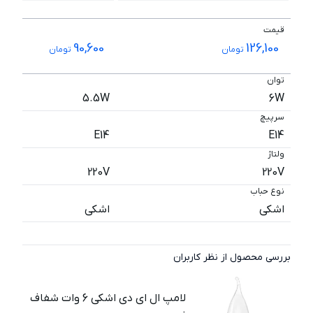
قیمت
90,600
126,100
تومان
تومان
توان
5.5W
6W
سرپیچ
E14
E14
ولتاژ
220V
220V
نوع حباب
اشکی
اشکی
بررسی محصول از نظر کاربران
لامپ ال ای دی اشکی 6 وات شفاف