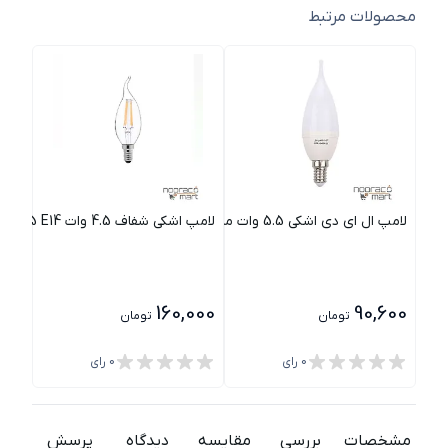
محصولات مرتبط
لامپ ال ای دی اشکی 5.5 وات مات نور
لامپ اشکی شفاف 4.5 وات SH-CF35 E14 شعاع
لامپ ا
000
160,000
90,600
تومان
تومان
0
رای
0
رای
مشخصات
بررسی
مقایسه
دیدگاه
پرسش