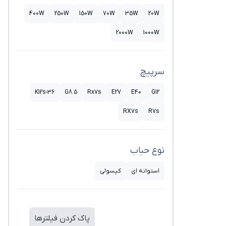
400W
250W
150W
70W
35W
20W
2000W
1000W
سرپیچ
K12s-36
G8.5
Rx7s
E27
E40
G12
RX7s
R7s
نوع حباب
استوانه ای
کپسولی
پاک کردن فیلترها