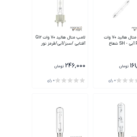
لامپ متال هالید 70 وات
لامپ متال هالید 70 وات G12
اع
آفتابی /سبز/آبی/قرمز نور
246,000
16
تومان
تومان
0
رای
0
رای