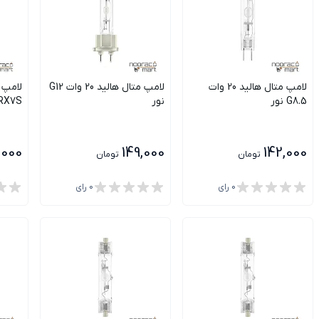
لامپ متال هالید 20 وات
لامپ متال هالید 20 وات G12
G8.5 نور
نور
RX7S آبی - SH شع
1,000
149,000
142,000
تومان
تومان
0
رای
0
رای