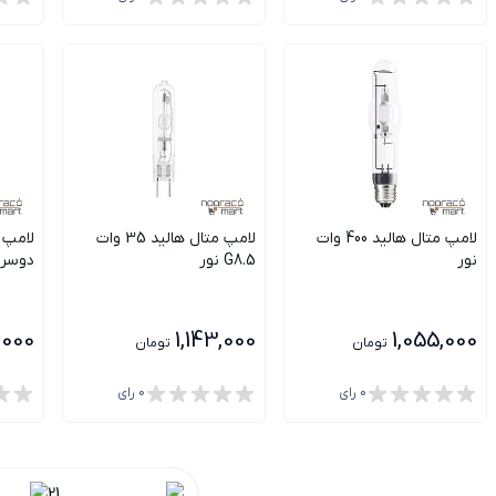
لامپ متال هالید 400 وات
لامپ متال هالید 35 وات
نور
G8.5 نور
دوسر 
0,000
1,143,000
1,055,000
تومان
تومان
0
رای
0
رای
2
1