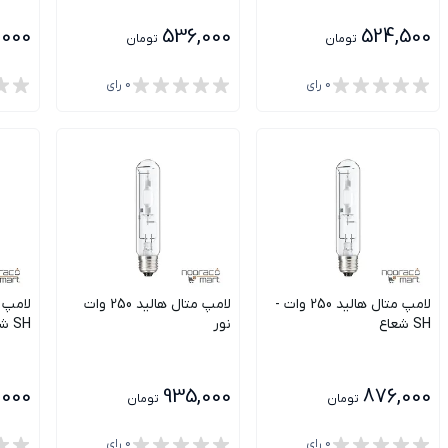
,000
536,000
524,500
تومان
تومان
0
رای
0
رای
لامپ متال هالید 250 وات -
لامپ متال هالید 250 وات
SH شعاع
نور
SH شعاع
,000
935,000
876,000
تومان
تومان
0
رای
0
رای