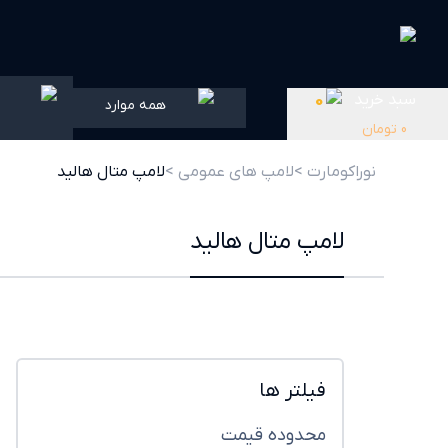
سبد خرید
0
همه موارد
0
تومان
نوراکومارت >
لامپ های عمومی >
لامپ متال هالید
لامپ متال هالید
فیلتر ها
محدوده قیمت