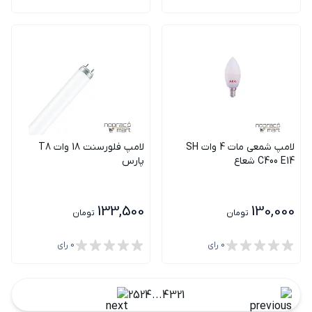
لامپ شمعی مات 4 وات SH
لامپ فلورسنت 18 وات T8
C400 E14 شعاع
پارس
133,500
130,000
تومان
تومان
0
رای
0
رای
25
24
...
4
3
2
1