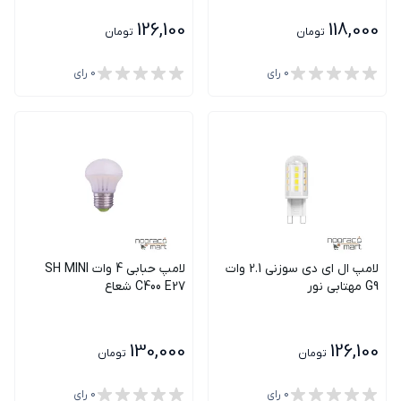
126,100
118,000
تومان
تومان
0
رای
0
رای
لامپ ال ای دی سوزنی 2.1 وات
لامپ حبابی 4 وات SH MINI
G9 مهتابی نور
C400 E27 شعاع
130,000
126,100
تومان
تومان
0
رای
0
رای