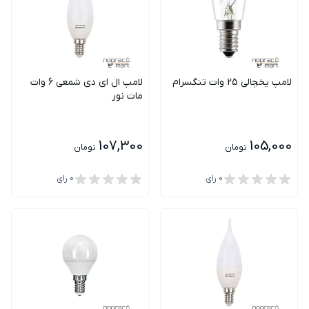
لامپ یخچالی 25 وات تنگسرام
لامپ ال ای دی شمعی 6 وات
مات نور
107,300
105,000
تومان
تومان
0
رای
0
رای