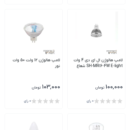
لامپ هالوژن ال ای دی 4 وات
لامپ هالوژن 12 ولت 50 وات
SH-MR16-4W E-light شعاع
نور
103,000
100,000
تومان
تومان
0
رای
0
رای