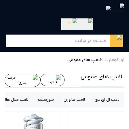
0
نوراکومارت >
لامپ های عمومی
لامپ های عمومی
مرتب
فیلترها
سازی
لامپ ال ای دی
لامپ هالوژن
فلورسنت
لامپ متال هالید