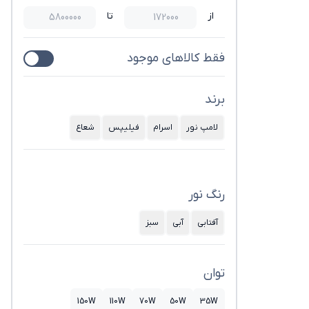
از
تا
فقط کالاهای موجود
برند
لامپ نور
اسرام
فیلیپس
شعاع
رنگ نور
آفتابی
آبی
سبز
توان
150W
110W
70W
50W
35W