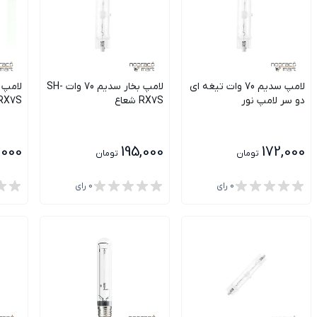
لامپ سدیم 70 وات تیغه ای
لامپ بخار سدیم 70 وات SH-
دو سر لامپ نور
RX7S شعاع
SH-RX7S
,000
195,000
172,000
تومان
تومان
0
رای
0
رای