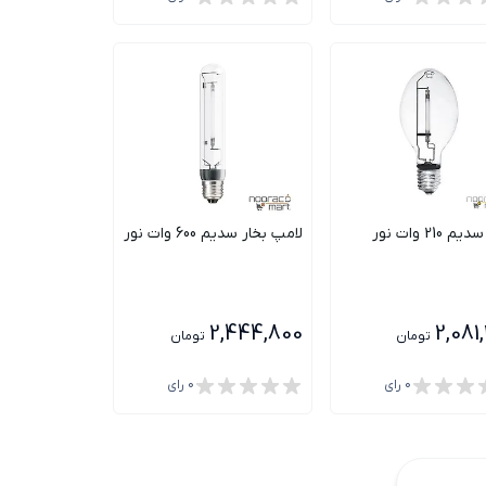
210 وات نور
لامپ بخار سدیم 600 وات نور
2,444,800
2,081
تومان
تومان
0
رای
0
رای