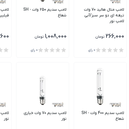
لامپ متال هالید 70 وات
لامپ سدیم 250 وات - SH
تیغه ای دو سر سبز/آبی
شعاع
فیلی
لامپ نور
,600
1,008,000
266,000
تومان
تومان
0
رای
0
رای
لامپ سدیم 400 وات - SH
لامپ سدیم 70 وات خیاری
شعاع
نور
نور