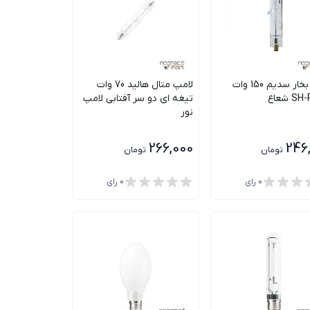
لامپ بخار سدیم 150 وات
لامپ متال هالید 70 وات
 شعاع
تیغه ای دو سر آفتابی لامپ
نور
266,000
246
تومان
تومان
0
رای
0
رای