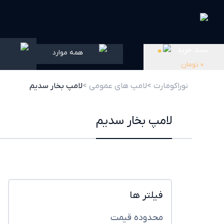
سبد خرید
0
همه موارد
0
تومان
نوراکومارت >
لامپ های عمومی >
لامپ بخار سدیم
لامپ بخار سدیم
فیلتر ها
محدوده قیمت