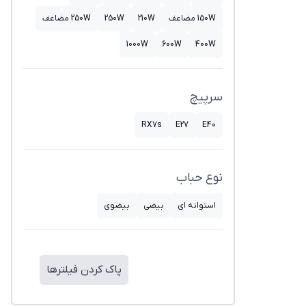
150W مضاعف
210W
250W
250W مضاعف
1000W
600W
400W
سرپیچ
RX7s
E27
E40
نوع حباب
استوانه ای
بیضی
بیضوی
پاک کردن فیلترها