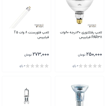
لامپ رفلکتوری 30درجه 80وات
لامپ فلورسنت 8 وات T5
PAR38 فیلیپس
فیلیپس
273,000
250,000
تومان
تومان
0
رای
0
رای