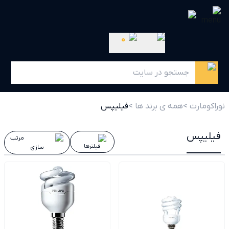
0
نوراکومارت >
همه ی برند ها >
فیلیپس
فیلیپس
مرتب
فیلترها
سازی