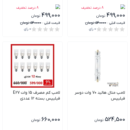
8
درصد تخفیف
8
درصد تخفیف
499,000
499,000
تومان
تومان
قیمت قبلی :
540000
تومان
قیمت قبلی :
540000
تومان
0
رای
0
رای
لامپ متال هالید 70 وات دوسر
لامپ کم مصرف 15 وات E27
فیلیپس
فیلیپس بسته 12 عددی
660,000
524,500
تومان
تومان