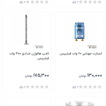
0
رای
0
رای
استارت مهتابی 20 وات فیلیپس
لامپ هالوژن مدادی 300 وات
فیلیپس
175,300
130,000
تومان
تومان
0
رای
0
رای