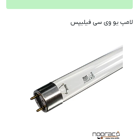
لامپ یو وی سی فیلیپس