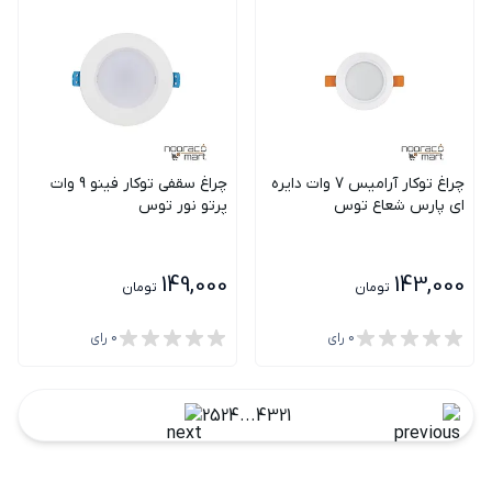
چراغ توکار آرامیس 7 وات دایره
چراغ سقفی توکار فینو 9 وات
ای پارس شعاع توس
پرتو نور توس
149,000
143,000
تومان
تومان
0
رای
0
رای
25
24
...
4
3
2
1