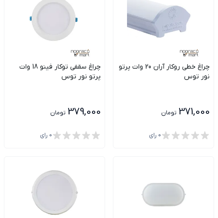
چراغ خطی روکار آران 20 وات پرتو
چراغ سقفی توکار فینو 18 وات
نور توس
پرتو نور توس
379,000
371,000
تومان
تومان
0
رای
0
رای