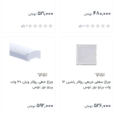
521,000
480,000
تومان
تومان
0
رای
0
رای
چراغ سقفی مربعی روکار راشین 12
چراغ خطی روکار ویان 30 وات
وات پرتو نور توس
پرتو نور توس
592,000
526,000
تومان
تومان