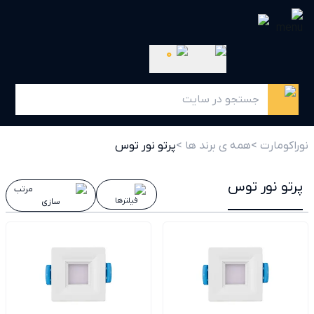
0
نوراکومارت >
همه ی برند ها >
پرتو نور توس
پرتو نور توس
مرتب
فیلترها
سازی