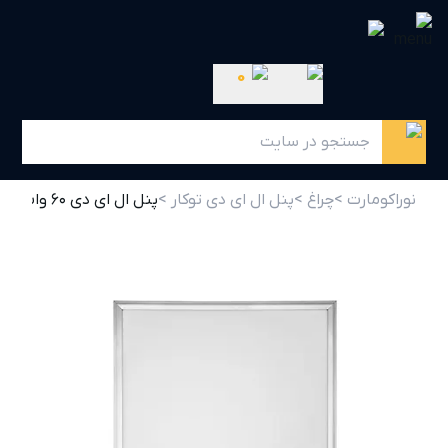
0
نوراکومارت >
چراغ >
پنل ال ای دی توکار >
پنل ال ای دی ۶۰ وات ۶۰x۶۰ نور