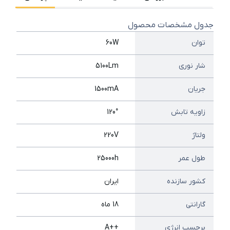
جدول مشخصات محصول
توان
60W
شار نوری
5100Lm
جریان
1500mA
زاویه تابش
120°
ولتاژ
220V
طول عمر
25000h
کشور سازنده
ایران
گارانتی
18 ماه
برچسب انرژی
++A