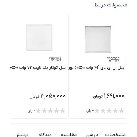
محصولات مرتبط
پنل ال ای دی ۴4 وات ۶۰x۶۰ نور
پنل توکار بک لایت 72 وات 60x60 پارس شعاع توس
پنل توکار
000
3,050,000
1,691,000
تومان
تومان
0
رای
0
رای
مشخصات
بررسی
مقایسه
دیدگاه
پرسش