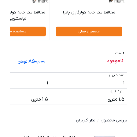
محافظ تک خانه کولرگازی پاترا
محافظ تک خانه کولر گازی
لباسشویی پارت
محصول فعلی
مشاهده محصول
قیمت
ناموجود
850,000
تومان
تعداد پریز
1
1
متراژ کابل
1.5 متری
1.5 متری
بررسی محصول از نظر کاربران