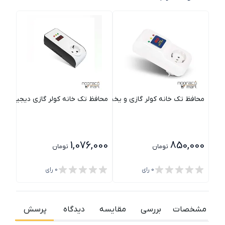
محافظ تک خانه کولر گازی و یخچال و لباسشویی پارت
محافظ تک خانه کولر گازی دیجیتال پا
محاف
000
1,076,000
850,000
تومان
تومان
0
رای
0
رای
مشخصات
بررسی
مقایسه
دیدگاه
پرسش