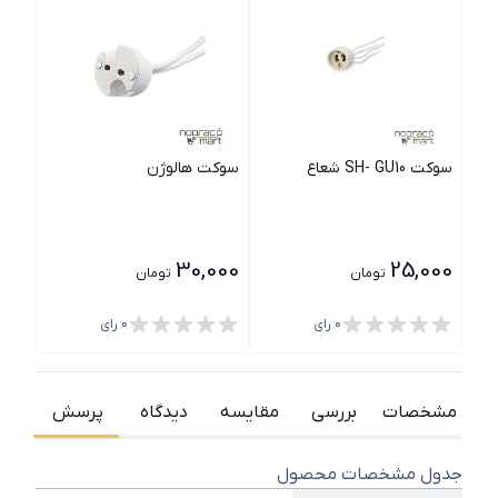
سوکت SH- GU10 شعاع
سوکت هالوژن
سوکت R16 GU5.3
000
30,000
25,000
تومان
تومان
0
رای
0
رای
مشخصات
بررسی
مقایسه
دیدگاه
پرسش
جدول مشخصات محصول