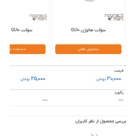
سوکت هالوژن GU10
سوکت SH- GU10 شعاع
محصول فعلی
مشاهده محصول
قیمت
25,000
30,000
تومان
تومان
راکورد
---
---
بررسی محصول از نظر کاربران