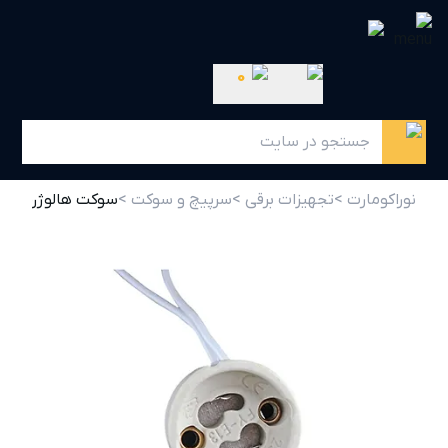
0
نوراکومارت >
تجهیزات برقی >
سرپیچ و سوکت >
سوکت هالوژن GU10