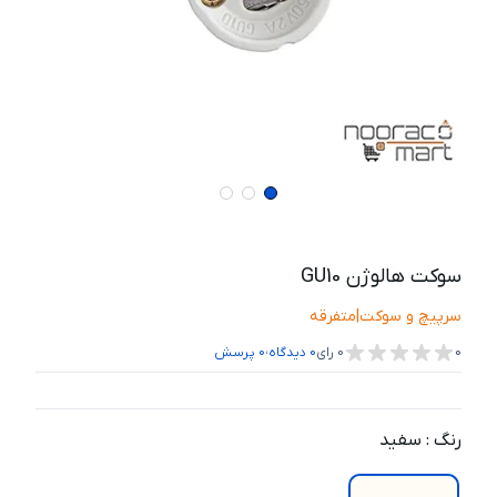
سوکت هالوژن GU10
سرپیچ و سوکت
|
متفرقه
،
0
0
رای
0
دیدگاه
0
پرسش
رنگ
:
سفید