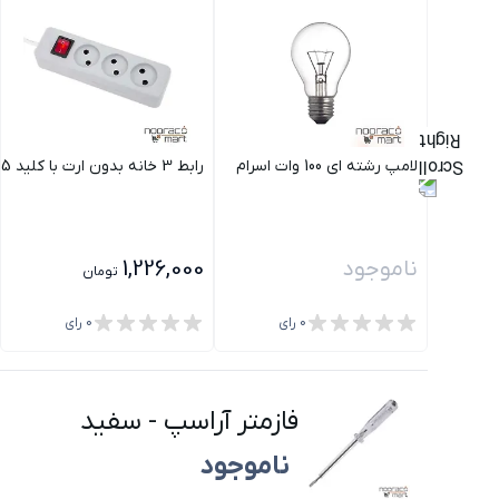
لامپ رشته ای 100 وات اسرام
رابط 3 خانه بدون ارت با کلید 5 متری پارت مدل شهاب
ناموجود
1,226,000
تومان
0
رای
0
رای
فازمتر آراسپ
-
سفید
ناموجود