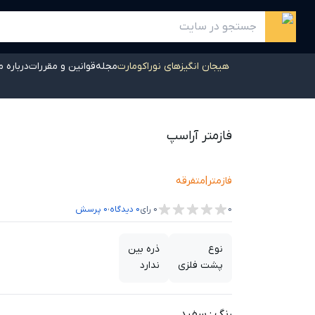
هیجان انگیزهای نوراکومارت
مجله
قوانین و مقررات
درباره م
فازمتر آراسپ
فازمتر
|
متفرقه
،
0
0
رای
0
دیدگاه
0
پرسش
نوع
ذره بین
پشت فلزی
ندارد
رنگ
:
سفید