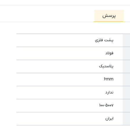
پرسش
پشت فلزی
فولاد
پلاستیک
6mm
ندارد
100-500v
ایران