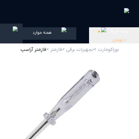
سبد خرید
0
همه موارد
0
تومان
نوراکومارت >
تجهیزات برقی >
فازمتر >
فازمتر آراسپ