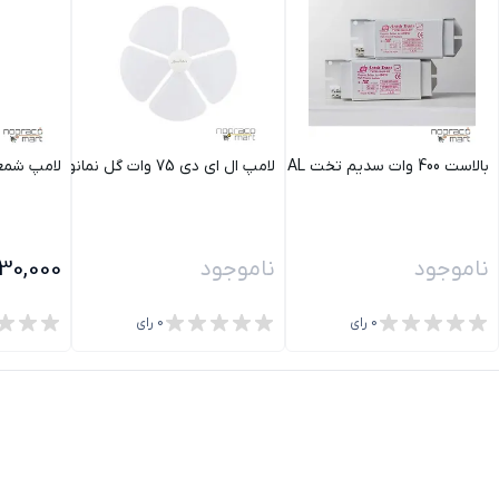
بالاست 400 وات سدیم تخت AL آلومینیوم آرش
لامپ ال ای دی 75 وات گل نمانور
لامپ شمعی مات 4 وات 
ناموجود
ناموجود
130,000
0
رای
0
رای