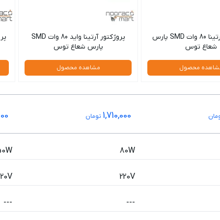
پروژکتور آرتینا 80 وات SMD پارس
پروژکتور آرتینا واید 80 وات SMD
شعاع توس
پارس شعاع توس
شاهده محصول
مشاهده محصول
000
1,710,000
مان
تومان
50W
80W
220V
220V
---
---