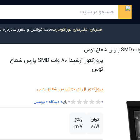
هیجان انگیزهای نوراکومارت
مجله
قوانین و مقررات
درباره م
پروژکتور آرشیدا 80 وات SMD پارس شعاع
توس
پروژکتور ال ای دی
|
پارس شعاع توس
،
0
0
رای
0
دیدگاه
0
پرسش
توان
ولتاژ
220V
80W