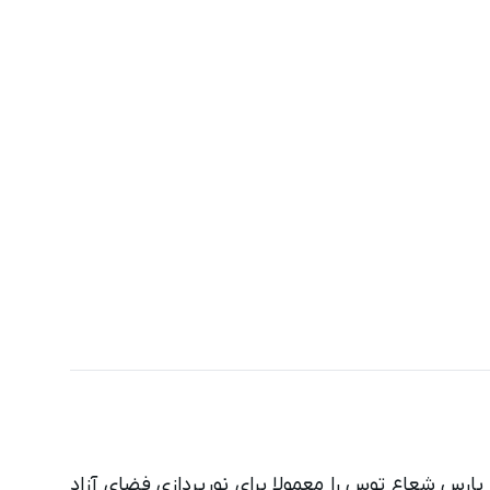
رژکتور آرشیدا 80 وات پارس شعاع توس را معمولا برای نورپردازی فضای آزاد