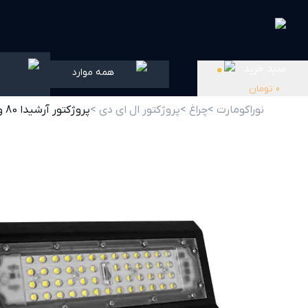
سبد خرید
0
همه موارد
0
تومان
نوراکومارت >
چراغ >
پروژکتور ال ای دی >
پروژکتور آرشیدا 80 وات SMD پارس شعاع توس