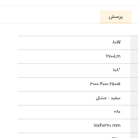
پرسش
80W
6700Lm
108°
3000-4000-6500k
سفید - مشکی
80<
111x4x320 mm