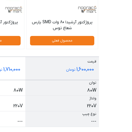
پروژکتور آرشیدا 80 وات SMD پارس
شعاع توس
محصول فعلی
م
قیمت
1,710,000
1,600,000
تومان
تو
توان
80W
80W
ولتاژ
220V
220V
نوع چیپ
---
---