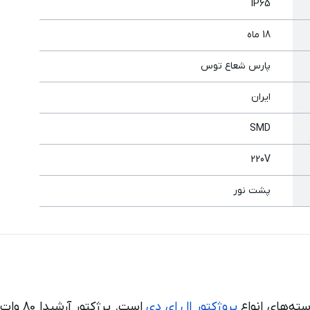
IP65
18 ماه
پارس شعاع توس
ایران
SMD
220V
پشت نور
پروژکتور ال ای دی
است. پ