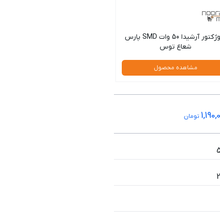
پروژکتور آرشیدا 50 وات SMD پارس
شعاع توس
مشاهده محصول
1,190,
تومان