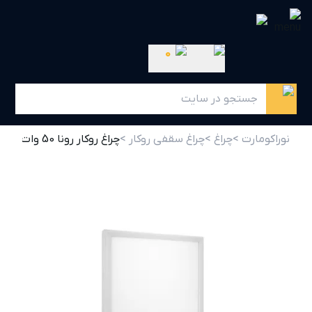
0
نوراکومارت >
چراغ >
چراغ سقفی روکار >
چراغ روکار رونا 50 وات 40x40 پارس شعاع توس