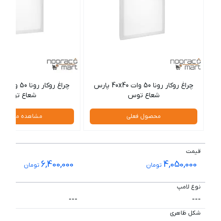
چراغ روکار رونا 50 وات 40x40 پارس
شعاع توس
شعاع توس
محصول فعلی
مشاهده محصول
قیمت
6,400,000
4,050,000
تومان
تومان
نوع لامپ
---
---
شکل ظاهری