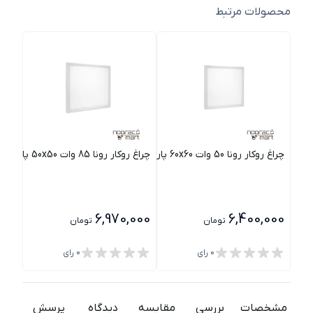
محصولات مرتبط
چراغ روکار رونا 50 وات 60x60 پارس شعاع توس
چراغ روکار رونا 85 وات 50x50 پارس شعاع توس
چراغ روکار رون
000
6,970,000
6,400,000
تومان
تومان
0
رای
0
رای
مشخصات
بررسی
مقایسه
دیدگاه
پرسش