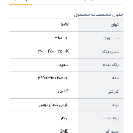
جدول مشخصات محصول
توان
50W
شار نوری
3900Lm
دمای رنگ
3000-4500-6500K
رنگ بدنه
سفید
ابعاد
395x395x40mm
گارانتی
24 ماه
برند
پارس شعاع توس
نوع نصب
روکار
منبع نور
SMD