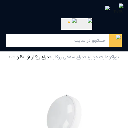
0
نوراکومارت >
چراغ >
چراغ سقفی روکار >
چراغ روکار آوا 20 وات دایره ای پارس شعاع توس