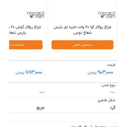
چراغ روکار آوا 20 وات دایره ای پارس
چراغ روکار آو
شعاع توس
پارس شعاع تو
محصول فعلی
مشاهده محصول
قیمت
783,000
903,000
تومان
تومان
نوع لامپ
---
---
شکل ظاهری
گرد
مربع