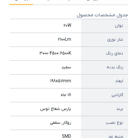
جدول مشخصات محصول
توان
20W
شار نوری
2100Lm
دمای رنگ
3000-4500-6500K
رنگ بدنه
سفید
ابعاد
198x57mm
گارانتی
18 ماه
برند
پارس شعاع توس
نوع نصب
روکار, سقفی
منبع نور
SMD