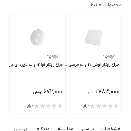
محصولات مرتبط
چراغ روکار آوش 20 وات مربعي سفید پارس شعاع توس
چراغ روکار آوا 12 وات دایره ای پارس شعاع توس
چراغ روکار آ
000
672,000
783,000
تومان
تومان
0
رای
0
رای
مشخصات
بررسی
مقایسه
دیدگاه
پرسش