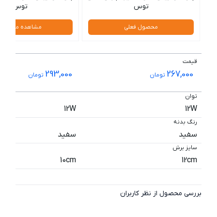
توس
توس
محصول فعلی
مشاهده محصول
قیمت
293,000
267,000
تومان
تومان
توان
12W
12W
رنگ بدنه
سفید
سفید
سایز برش
10cm
12cm
بررسی محصول از نظر کاربران