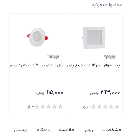
محصولات مرتبط
پنل سولاریس 12 وات مربع پارس شعاع توس
پنل سولاریس 5 وات دایره پارس شعاع توس
پنل سولاریس
000
115,000
293,000
تومان
تومان
0
رای
0
رای
مشخصات
بررسی
مقایسه
دیدگاه
پرسش