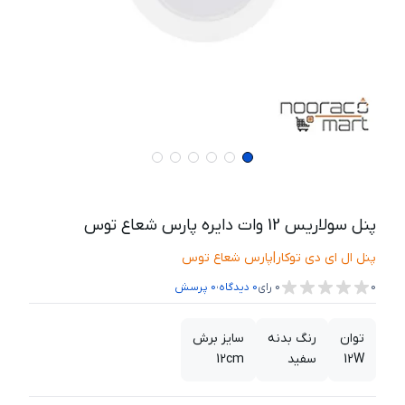
پنل سولاریس 12 وات دایره پارس شعاع توس
پنل ال ای دی توکار
|
پارس شعاع توس
،
0
0
رای
0
دیدگاه
0
پرسش
توان
رنگ بدنه
سایز برش
12W
سفید
12cm