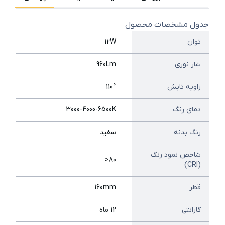
جدول مشخصات محصول
توان
12W
شار نوری
960Lm
زاویه تابش
110°
دمای رنگ
3000-4000-6500K
رنگ بدنه
سفید
شاخص نمود رنگ
80<
(CRI)
قطر
160mm
گارانتی
12 ماه