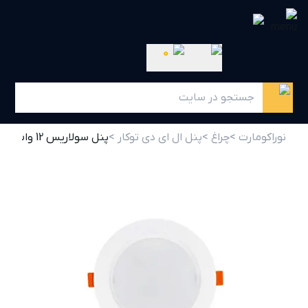
0
نوراکومارت >
چراغ >
پنل ال ای دی توکار >
پنل سولاریس 12 وات دایره پارس شعاع توس