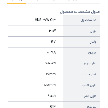
جدول مشخصات محصول
کد محصول
HNS 30W G13
توان
30W
ولتاژ
96V
جریان
0.36A
شار نوری
7800cd
قطر حباب
26mm
طول لامپ
895mm
طول عمر
9000h
سرپیچ
G13