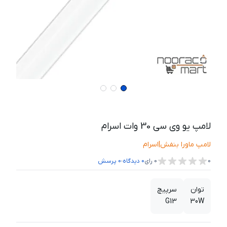
لامپ یو وی سی 30 وات اسرام
لامپ ماورا بنفش
|
اسرام
،
0
0
رای
0
دیدگاه
0
پرسش
توان
سرپیچ
G13
30W