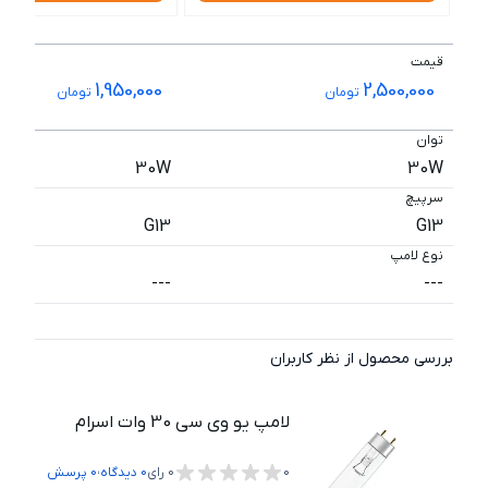
قیمت
1,950,000
2,500,000
تومان
تومان
توان
30W
30W
سرپیچ
G13
G13
نوع لامپ
---
---
بررسی محصول از نظر کاربران
لامپ یو وی سی 30 وات اسرام
،
0
0
رای
0
دیدگاه
0
پرسش