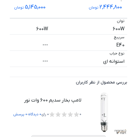
5,145,000
2,444,800
تومان
تومان
توان
600W
600W
سرپیچ
---
E40
نوع حباب
استوانه ای
---
بررسی محصول از نظر کاربران
لامپ بخار سدیم 600 وات نور
،
0
0
رای
0
دیدگاه
0
پرسش