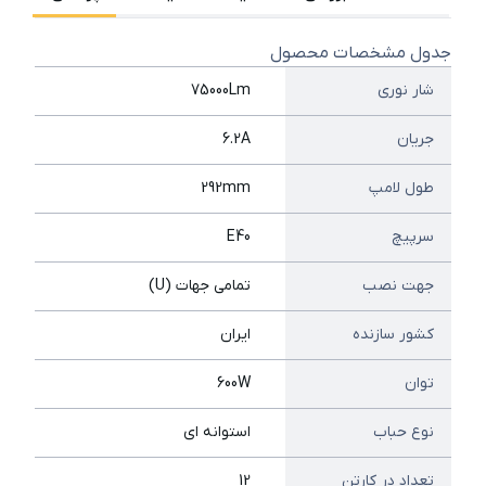
جدول مشخصات محصول
شار نوری
75000Lm
جریان
6.2A
طول لامپ
292mm
سرپیچ
E40
جهت نصب
تمامی جهات (U)
کشور سازنده
ایران
توان
600W
نوع حباب
استوانه ای
تعداد در کارتن
12