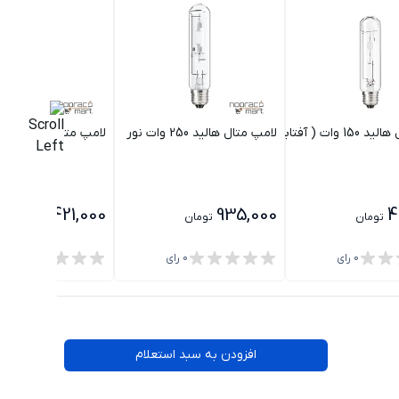
 آفتابی/ مهتابی) نور
لامپ متال هالید 250 وات نور
لامپ متال هالید 250 وات سبز نور
421,000
935,000
4
تومان
تومان
تومان
0
رای
0
رای
0
رای
افزودن به سبد استعلام