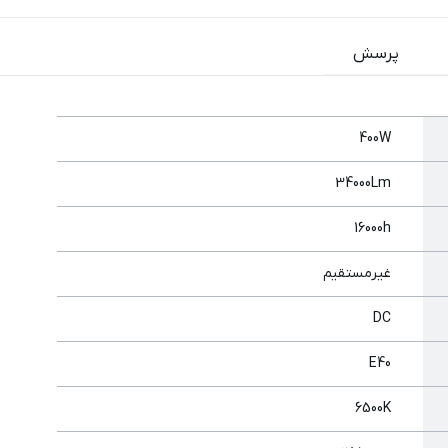
پرسش
400W
34000Lm
16000h
غیرمستقیم
DC
E40
6500K