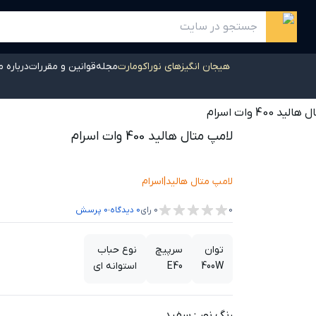
هیجان انگیزهای نوراکومارت
مجله
قوانین و مقررات
درباره م
د 400 وات اسرام
لامپ متال هالید 400 وات اسرام
لامپ متال هالید
|
اسرام
،
0
0
رای
0
دیدگاه
0
پرسش
توان
سرپیچ
نوع حباب
400W
E40
استوانه ای
رنگ نور
:
سفید