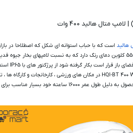
پ متال هالید 400 وات
 هالید
است که با حباب استوانه ای شکل که اصطلاحا در بازار 
لامپ متال هالید 400 وات 34000 لومن بازده نور و 5500 کلوین دمای رنگ دارد که به نسبت
ار است بکار گرفته شود از پرژکتور های با IP65 استفاده شود.
با کد HQI-BT 400 W/D PRO در مکان های ورزشی ، کارخانجات و 
نورپردازی ساختمانها ، بناها و پل ها می باشد. این محصول ب