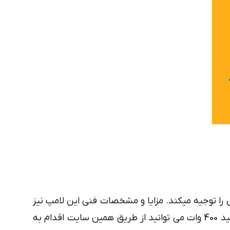
 را توجیه میکند. مزایا و مشخصات فنی این لامپ نیز
را توجیه می کند. با توجه به مشخصات ذکر شده و همچنین قیمت لامپ متال هالید 400 وات می توانید از طریق همین سایت اقدام به