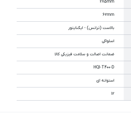
285mm
62mm
بالاست (ترانس) - ایگنایتور
اسلواکی
ضمانت اصالت و سلامت فیزیکی کالا
HQI-T400-D
استوانه ای
12