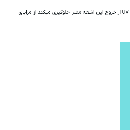
خروجی حداکثر 400 وات، بازدهی بالا، طول عمر بالا، داشتن سرپیچ E40 برای سهولت نصب، با داشتن شیشه محافظ UV از خروج این اشعه مضر جلوگیری میکند از مزایای