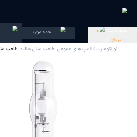
سبد خرید
0
همه موارد
0
تومان
نوراکومارت >
لامپ های عمومی >
لامپ متال هالید >
لامپ متال هالی