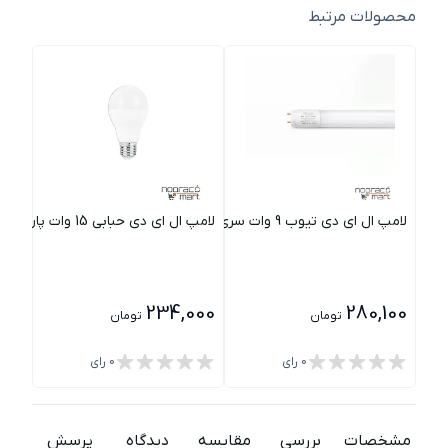
محصولات مرتبط
لامپ ال ای دی تیوب 9 وات سری KL نور
لامپ ال ای دی حبابی 15 وات پارس شعاع توس
لامپ ا
000
234,000
280,100
تومان
تومان
0
رای
0
رای
مشخصات
بررسی
مقایسه
دیدگاه
پرسش