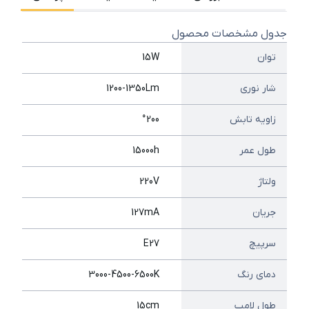
جدول مشخصات محصول
توان
15W
شار نوری
1200-1350Lm
زاویه تابش
°200
طول عمر
15000h
ولتاژ
220V
جریان
127mA
سرپیچ
E27
دمای رنگ
3000-4500-6500K
طول لامپ
15cm