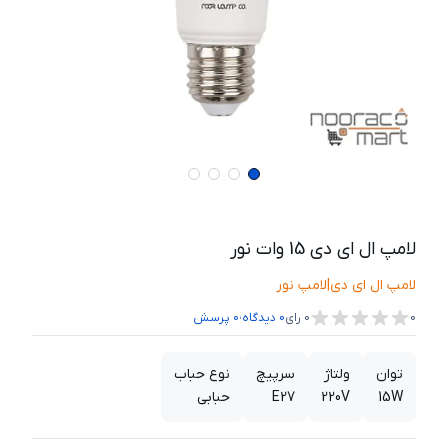
لامپ ال ای دی 15 وات نور
لامپ ال ای دی
|
لامپ نور
،
0
0
رای
0
دیدگاه
0
پرسش
توان
ولتاژ
سرپیچ
نوع حباب
15W
220V
E27
حبابی