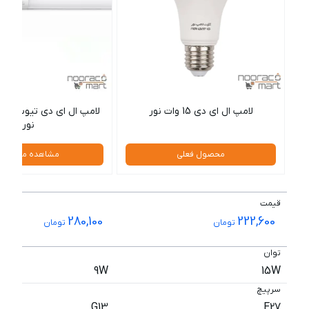
لامپ ال ای دی 15 وات نور
نور
محصول فعلی
مشاهده محصول
قیمت
280,100
222,600
تومان
تومان
توان
9W
15W
سرپیچ
G13
E27