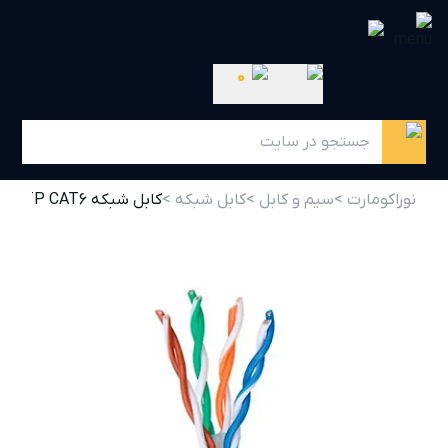
0
نوراکومارت >
سیم و کابل >
کابل شبکه >
کابل شبکه UTP CAT6 خراسان افشارنژاد کلاف 305 متری