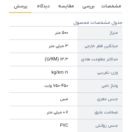
مشخصات
بررسی
مقایسه
دیدگاه
پرسش
جدول مشخصات محصول
متراژ
500 متر
میانگین قطر خارجی
3 میلی متر
حداکثر مقاومت هادی
13.3 (Ω/KM)
وزن تقریبی
21 kg/km
ولتاژ نامی
750-450 ولت
جنس مغزی
مس
ضخامت عایق
0.7 میلی متر
جنس روکش
PVC