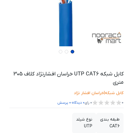
کابل شبکه UTP CAT6 خراسان افشارنژاد کلاف 305
متری
کابل شبکه
|
خراسان افشار نژاد
،
0
0
رای
0
دیدگاه
0
پرسش
طبقه بندی
نوع شیلد
UTP
CAT6