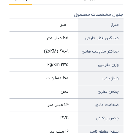
جدول مشخصات محصول
متراژ
1 متر
میانگین قطر خارجی
6.5 میلی متر
حداکثر مقاومت هادی
48.09 (Ω/KM)
وزن تقریبی
235 kg/km
ولتاژ نامی
1000-600 ولت
جنس مغزی
مس
ضخامت عایق
1.4 میلی متر
جنس روکش
PVC
سطح مقطع نامی
16 میلی متر