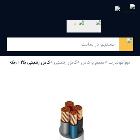
0
نوراکومارت >
سیم و کابل >
کابل زمینی >
کابل زمینی 3x50+25 خراسان افشار نژاد