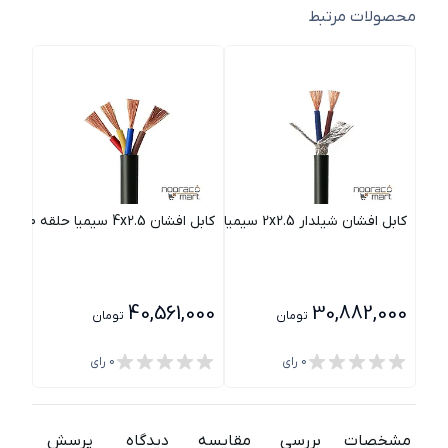
محصولات مرتبط
کابل افشان شیلدار 2x2.5 سیمیا حلقه 100متری
کابل افشان 4x2.5 سیمیا حلقه 100متری
کابل افشان 5
000
40,561,000
30,882,000
تومان
تومان
0
رای
0
رای
مشخصات
بررسی
مقایسه
دیدگاه
پرسش