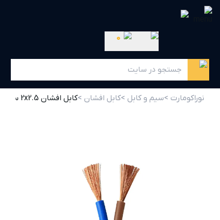
0
نوراکومارت >
سیم و کابل >
کابل افشان >
کابل افشان 2x2.5 سیمیا حلقه 100متری