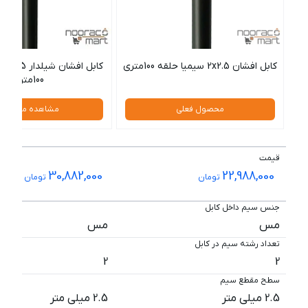
کابل افشان 2x2.5 سیمیا حلقه 100متری
کاب
100متری
محصول فعلی
مشاهده محصول
قیمت
30,882,000
22,988,000
تومان
تومان
جنس سیم داخل کابل
مس
مس
تعداد رشته سیم در کابل
2
2
سطح مقطع سیم
2.5 میلی متر
2.5 میلی متر