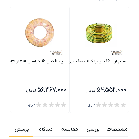
سیم ارت 16 سیمیا کلاف 100 متری
سیم افشان 16 خراسان افشار نژاد کلاف 100 متری
سیم ارت 16 خراسان 
000
56,367,000
54,552,000
تومان
تومان
0
رای
0
رای
مشخصات
بررسی
مقایسه
دیدگاه
پرسش