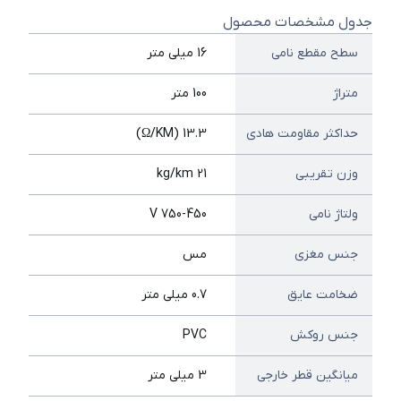
جدول مشخصات محصول
سطح مقطع نامی
16 میلی متر
متراژ
100 متر
حداکثر مقاومت هادی
13.3 (Ω/KM)
وزن تقریبی
21 kg/km
ولتاژ نامی
750-450 V
جنس مغزی
مس
ضخامت عایق
0.7 میلی متر
جنس روکش
PVC
میانگین قطر خارجی
3 میلی متر