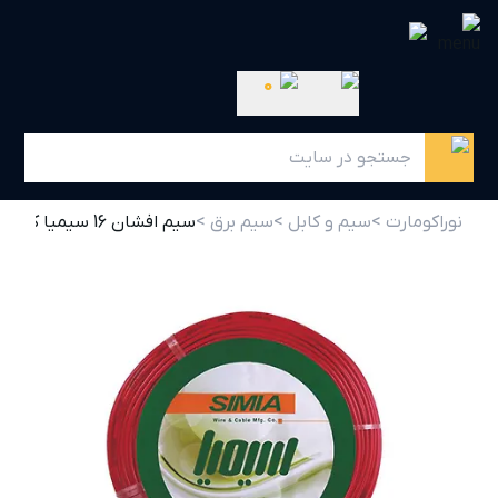
0
نوراکومارت >
سیم و کابل >
سیم برق >
سیم افشان 16 سیمیا کلاف 100 متری