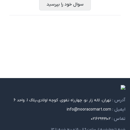
سوال خود را بپرسید
آدرس :
تهران، لاله زار نو، چهارراه تقوی، کوچه اولادی،پلاک 1، واحد 6
ایمیل :
info@nooracomart.com
تماس :
۰۲۱۶۲۹۹۹۹۰۲
شنبه تا چهارشنبه از ساعت ۹ الی ۱۸ و پنج شنبه تا ۱۳