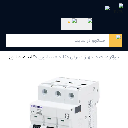
0
نوراکومارت >
تجهیزات برقی >
کلید مینیاتوری >
کلید مینیاتوری 4 آمپر سه پل B4 شیل ایران