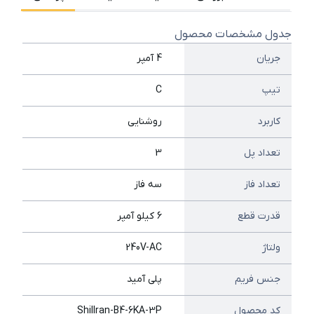
جدول مشخصات محصول
جریان
4 آمپر
تیپ
C
کاربرد
روشنایی
تعداد پل
3
تعداد فاز
سه فاز
قدرت قطع
6 کیلو آمپر
ولتاژ
240V-AC
جنس فریم
پلی آمید
کد محصول
ShilIran-B4-6KA-3P