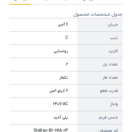
جدول مشخصات محصول
جریان
6 آمپر
تیپ
C
کاربرد
روشنایی
تعداد پل
2
تعداد فاز
تکفاز
قدرت قطع
6 کیلو آمپر
ولتاژ
240V-AC
جنس فریم
پلی آمید
کد محصول
ShilIran-B6-6KA-2P