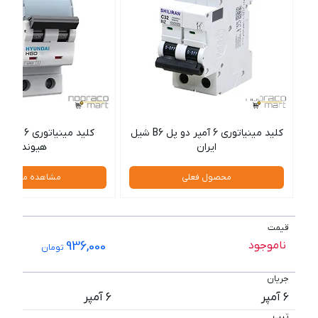
کلید مینیاتوری 6 آمپر دو پل B6 شیل
ایران
هیوندای
محصول فعلی
مشاهده محصول
قیمت
ناموجود
936,000
تومان
جریان
6 آمپر
6 آمپر
تیپ