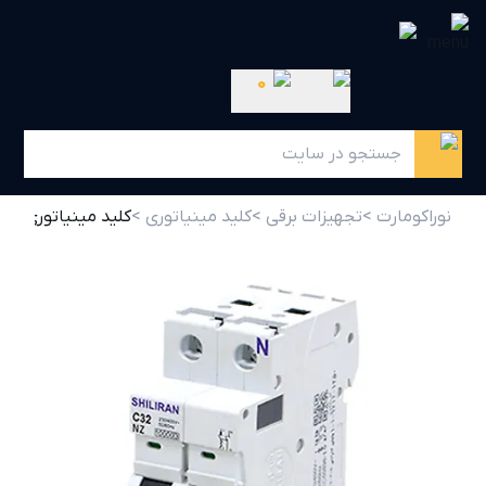
0
نوراکومارت >
تجهیزات برقی >
کلید مینیاتوری >
کلید مینیاتوری 6 آمپر دو پل B6 شیل ایران