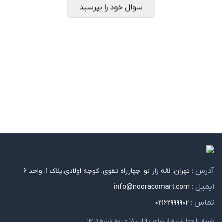
سوال خود را بپرسید
آدرس :
تهران، لاله زار نو، چهارراه تقوی، کوچه اولادی،پلاک 1، واحد 6
ایمیل :
info@nooracomart.com
تماس :
۰۲۱۶۲۹۹۹۹۰۲
شنبه تا چهارشنبه از ساعت ۹ الی ۱۸ و پنج شنبه تا ۱۳