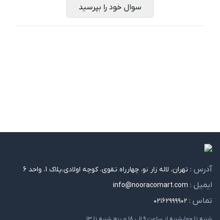
سوال خود را بپرسید
آدرس :
تهران، لاله زار نو، چهارراه تقوی، کوچه اولادی،پلاک 1، واحد 6
ایمیل :
info@nooracomart.com
تماس :
۰۲۱۶۲۹۹۹۹۰۲
شنبه تا چهارشنبه از ساعت ۹ الی ۱۸ و پنج شنبه تا ۱۳