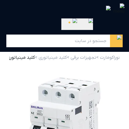
0
نوراکومارت >
تجهیزات برقی >
کلید مینیاتوری >
کلید مینیاتوری 4 آمپر سه پل C4 شیل ایران