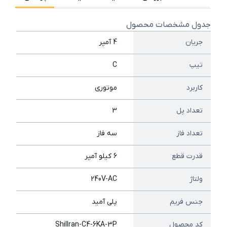
جدول مشخصات محصول
جریان
4 آمپر
تیپ
C
کاربرد
موتوری
تعداد پل
3
تعداد فاز
سه فاز
قدرت قطع
6 کیلو آمپر
ولتاژ
240V-AC
جنس فریم
پلی آمید
کد محصول
ShilIran-C4-6KA-3P