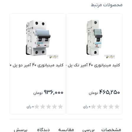
محصولات مرتبط
کلید مینیاتوری 40 آمپر تک پل B40 هیوندای
کلید مینیاتوری 40 آمپر دو پل B40 هیوندای
کلید مینیا
000
936,000
465,250
تومان
تومان
0
رای
0
رای
مشخصات
بررسی
مقایسه
دیدگاه
پرسش