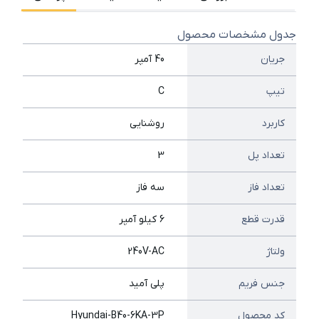
جدول مشخصات محصول
جریان
40 آمپر
تیپ
C
کاربرد
روشنایی
تعداد پل
3
تعداد فاز
سه فاز
قدرت قطع
6 کیلو آمپر
ولتاژ
240V-AC
جنس فریم
پلی آمید
کد محصول
Hyundai-B40-6KA-3P