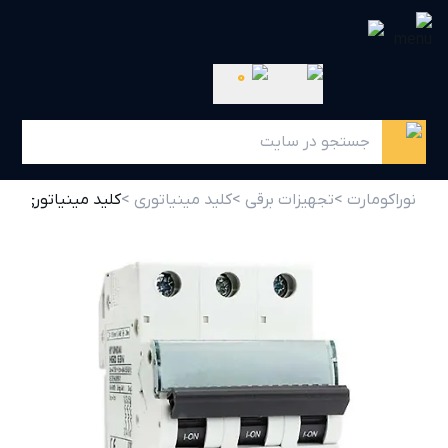
0
نوراکومارت >
تجهیزات برقی >
کلید مینیاتوری >
کلید مینیاتوری 40 آمپر سه پل B40 هیوندای