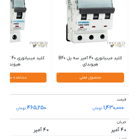
کلید مینیاتوری 40 آمپر سه پل B40
هیوندای
هیوندای
محصول فعلی
مشاهده محصول
قیمت
465,250
1,430,000
تومان
تومان
جریان
40 آمپر
40 آمپر
تیپ