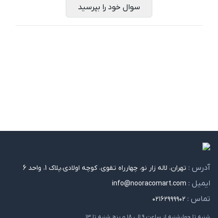
سوال خود را بپرسید
آدرس :
تهران، لاله زار نو، چهارراه تقوی، کوچه اولادی،پلاک 1، واحد 6
ایمیل :
info@nooracomart.com
تماس :
۰۲۱۶۲۹۹۹۹۰۲
شنبه تا چهارشنبه از ساعت ۹ الی ۱۸ و پنج شنبه تا ۱۳