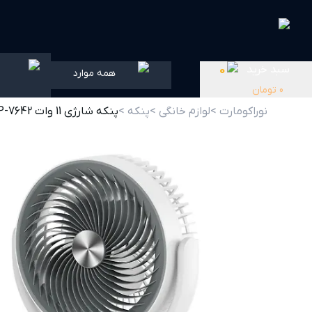
سبد خرید
0
همه موارد
0
تومان
نوراکومارت >
لوازم خانگی >
پنکه >
پنکه شارژی 11 وات DP-7642 دی پی