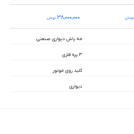
38,000,000
ومان
تومان
مه پاش دیواری صنعتی
3 پره فلزی
کلید روی موتور
دیواری