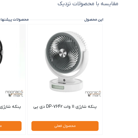
مقایسه با محصولات نزدیک
این محصول
محصولات پیشنها
پنکه شارژی 11 وات DP-7642 دی پی
محصول فعلی
م