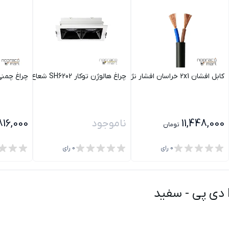
کابل افشان 2x1 خراسان افشار نژاد کلاف 100متری
چراغ هالوژن توکار SH6202 شعاع
چراغ چمنی آیلد 18 وات رفلکتور سفید بدنه س
11,448,000
ناموجود
816,000
تومان
0
رای
0
رای
-
سفید