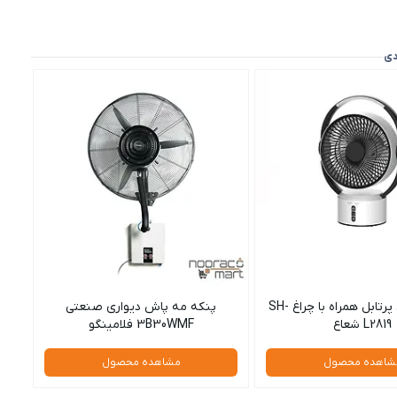
دی
پنکه شارژی پرتابل همراه با چراغ SH-
پنکه مه پاش دیواری صنعتی
L2819 شعاع
3B30WMF فلامینگو
شاهده محصول
مشاهده محصول