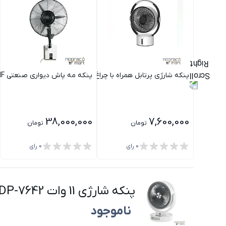
پنکه شارژی پرتابل همراه با چراغ SH-L2819 شعاع
پنکه مه پاش دیواری صنعتی 3B30WMF فلامینگو
38,000,000
7,600,000
تومان
تومان
0
رای
0
رای
پنکه شارژی 11 وات DP-7642 دی پی
ناموجود