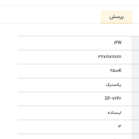
پرسش
14W
32x18x18cm
6500K
پلاستیک
DP-7642
ایستاده
3