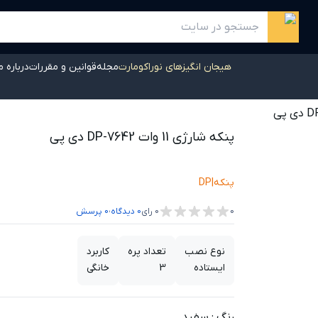
هیجان انگیزهای نوراکومارت
مجله
قوانین و مقررات
درباره م
پنکه شارژی 11 وات DP-7642 دی پی
پنکه
|
DP
،
0
0
رای
0
دیدگاه
0
پرسش
نوع نصب
تعداد پره
کاربرد
ایستاده
3
خانگی
رنگ
:
سفید