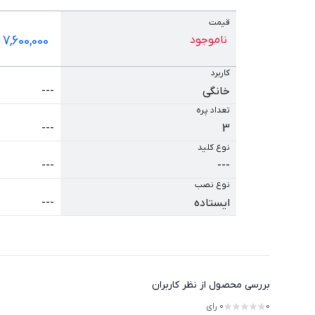
قیمت
ناموجود
7,600,000
ت
کاربرد
خانگی
---
تعداد پره
---
3
نوع کلید
---
---
نوع نصب
ایستاده
---
بررسی محصول از نظر کاربران
0
0
رای