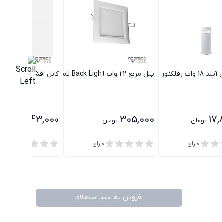
فید 40 سانتی متری مازی نور
پنل مربع 22 وات Back Light لامپ نور
کابل افشان 2x16 لوشان
1,343,000
305,000
17,
تومان
تومان
تومان
0
رای
0
رای
0
رای
افزودن به سبد استعلام