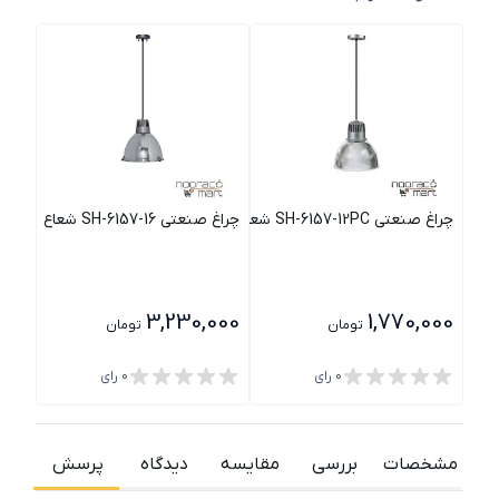
چراغ صنعتی SH-6157-12PC شعاع
چراغ صنعتی SH-6157-16 شعاع
چراغ صنعت
000
3,230,000
1,770,000
تومان
تومان
0
رای
0
رای
مشخصات
بررسی
مقایسه
دیدگاه
پرسش