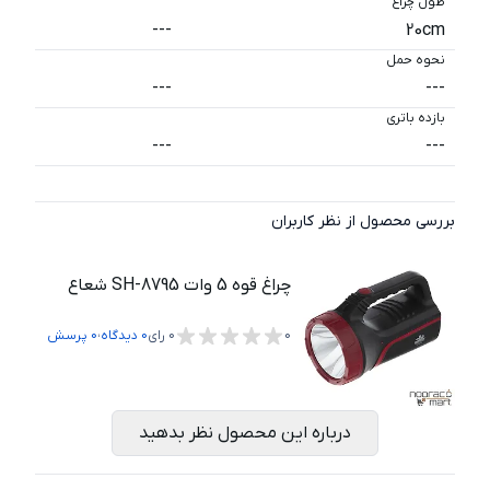
طول چراغ
---
20cm
نحوه حمل
---
---
بازده باتری
---
---
بررسی محصول از نظر کاربران
چراغ قوه 5 وات SH-8795 شعاع
،
0
0
رای
0
دیدگاه
0
پرسش
درباره این محصول نظر بدهید