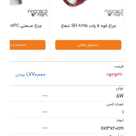
چراغ قوه 5 وات SH-8795 شعاع
چراغ صنعتی SH-6157-12PC شعاع
محصول فعلی
مشاهده محصول
قیمت
ناموجود
1,770,000
تومان
توان
---
5W
تعداد لامپ
---
1
ابعاد
---
11x13x20cm