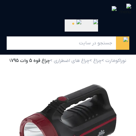
0
نوراکومارت >
چراغ >
چراغ های اضطراری >
چراغ قوه 5 وات SH-8795 شعاع