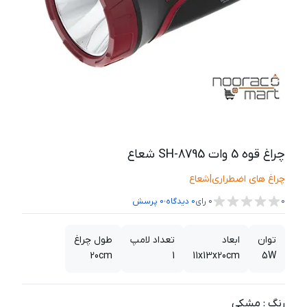
چراغ قوه 5 وات SH-8795 شعاع
چراغ های اضطراری
|
شعاع
،
0
0
رای
0
دیدگاه
0
پرسش
توان
ابعاد
تعداد لامپ
طول چراغ
20cm
1
11x13x20cm
5W
رنگ
:
مشکی