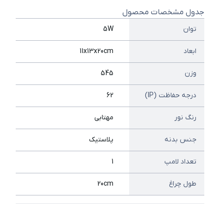
جدول مشخصات محصول
توان
5W
ابعاد
11x13x20cm
وزن
545
درجه حفاظت (IP)
62
رنگ نور
مهتابی
جنس بدنه
پلاستیک
تعداد لامپ
1
طول چراغ
20cm