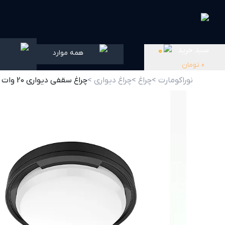
سبد خرید
0
همه موارد
0
تومان
نوراکومارت >
چراغ >
چراغ دیواری >
چراغ سقفی دیواری 20 وات مشکی SH-1110 شعاع