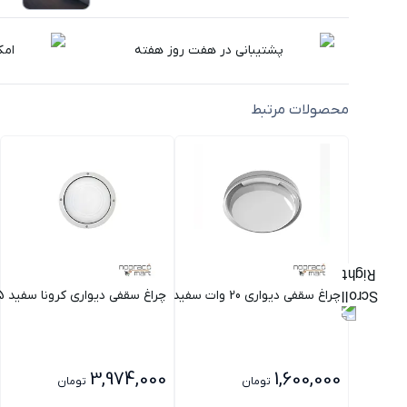
پشتیبانی در هفت روز هفته
امک
محصولات مرتبط
چراغ سقفی دیواری 20 وات سفید SH-1110 شعاع
چراغ سقفی دیواری کرونا سفید 15 وات مازی نور
3,974,000
1,600,000
تومان
تومان