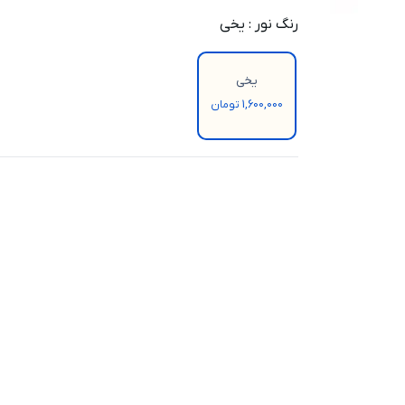
رنگ نور
:
یخی
یخی
1,600,000 تومان