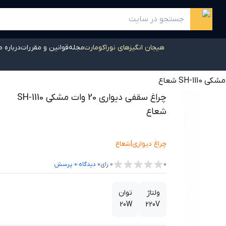
هیجان انگیزهای نوراکومارت
مجله
قوانین و مقررات
درباره م
چراغ سقفی دیواری 20 وات مشکی SH-1110
شعاع
چراغ دیواری
|
شعاع
،
0
0
رای
0
دیدگاه
0
پرسش
ولتاژ
توان
20W
220V