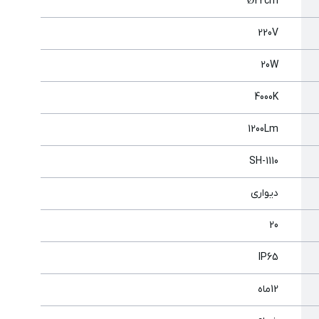
Ø22cm
220V
20W
4000K
1200Lm
SH-1110
ديواری
20
IP65
12ماه