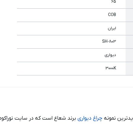
65
COB
ایران
SH-803
دیواری
3000K
چراغ دیواری
برند شعاع است که در سایت نوراکو