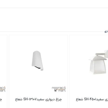
دی
دSH-4501 شعاع
چراغ دیواری سفیدSH-13107 شعاع
چرا