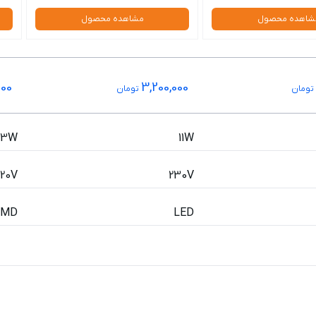
شاهده محصول
مشاهده محصول
000
3,200,000
تومان
تومان
3W
11W
220V
230V
SMD
LED