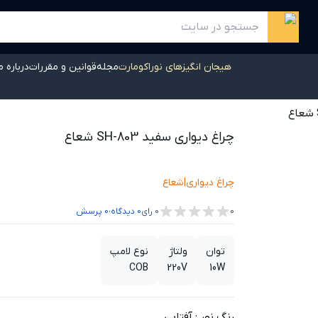
هیجان انگیزهای نوراکومارت
مجله
قوانین و مقررات
درباره م
چراغ دیواری سفید SH-803 شعاع
چراغ دیواری
|
شعاع
،
0
0
رای
0
دیدگاه
0
پرسش
توان
ولتاژ
نوع لامپ
COB
220V
10W
رنگ نور
:
آفتابی