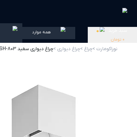
سبد خرید
0
همه موارد
0
تومان
نوراکومارت >
چراغ >
چراغ دیواری >
چراغ دیواری سفید SH-803 شعاع