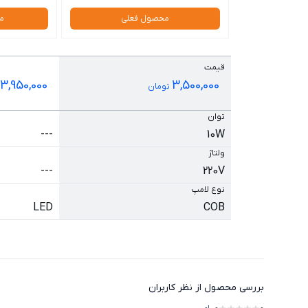
محصول فعلی
م
قیمت
3,950,000
3,500,000
تومان
توان
---
10W
ولتاژ
---
220V
نوع لامپ
LED
COB
بررسی محصول از نظر کاربران