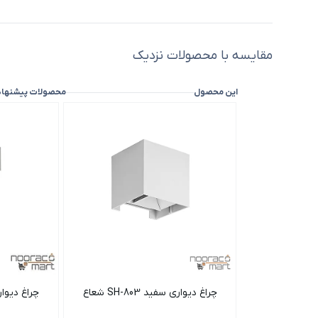
مقایسه با محصولات نزدیک
این محصول
محصولات پیشنها
چراغ دیواری سفید SH-803 شعاع
چراغ دیواری سفی