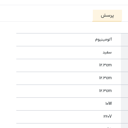
پرسش
آلومینیوم
سفید
12.3cm
12.3cm
12.3cm
10W
220V