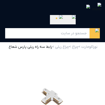
0
نوراکومارت >
چراغ >
چراغ ریلی >
رابط سه راه ریلی پارس شعاع توس