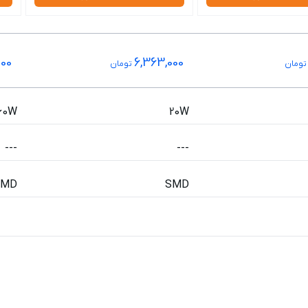
000
6,363,000
ومان
تومان
60W
20W
---
---
SMD
SMD