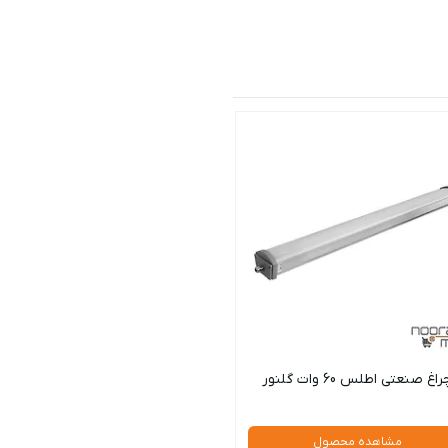
راغ صنعتی اطلس 60 وات گلنور
مشاهده محصول