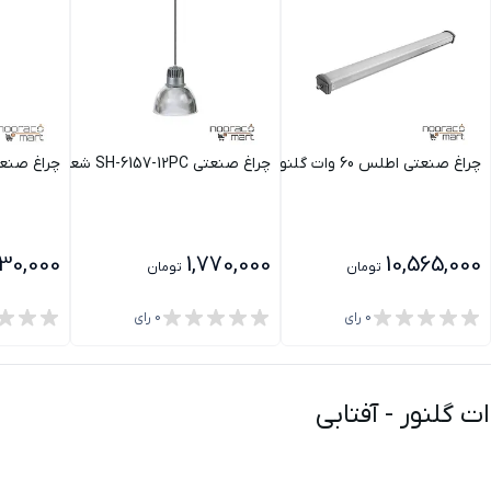
چراغ صنعتی اطلس 60 وات گلنور
چراغ صنعتی SH-6157-12PC شعاع
چراغ صنعتی H-6157-16
30,000
1,770,000
10,565,000
تومان
تومان
0
رای
0
رای
-
آفتابی