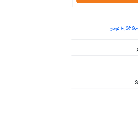
10,565,
تومان