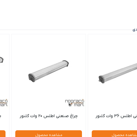
دی
س 36 وات گلنور
چراغ صنعتی اطلس 20 وات گلنور
چ
شاهده محصول
مشاهده محصول