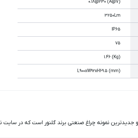
(A@V) 0.18@230
3250Lm
IP65
75
(Kg) 1.46
(mm) L900xW92xH69.5