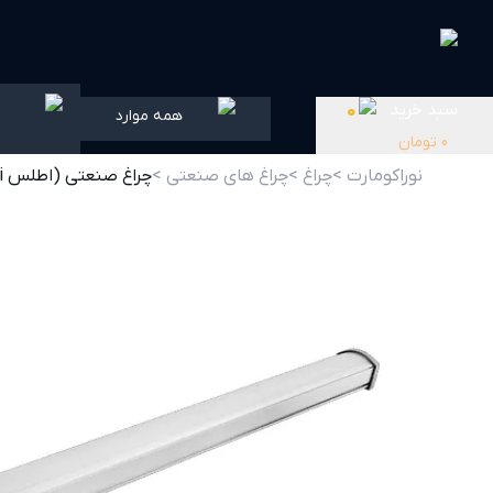
سبد خرید
0
همه موارد
0
تومان
نوراکومارت >
چراغ >
چراغ های صنعتی >
چراغ صنعتی (اطلس i) 36 وات گلنور