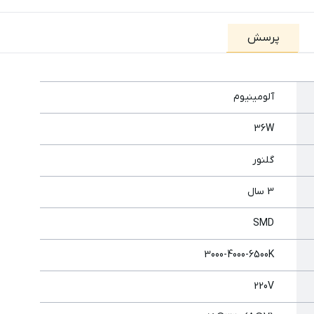
پرسش
آلومینیوم
36W
گلنور
3 سال
SMD
3000-4000-6500K
220V