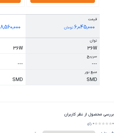
قیمت
8,560,000
6,045,000
تومان
ت
توان
36W
36W
سرپیچ
---
---
منبع نور
SMD
SMD
بررسی محصول از نظر کاربران
0
0
رای