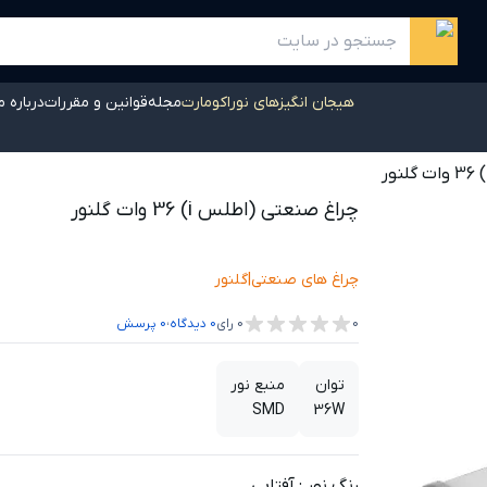
هیجان انگیزهای نوراکومارت
مجله
قوانین و مقررات
درباره م
چراغ صنعتی (اطلس i) 36 وات گلنور
چراغ های صنعتی
|
گلنور
،
0
0
رای
0
دیدگاه
0
پرسش
توان
منبع نور
SMD
36W
رنگ نور
:
آفتابی