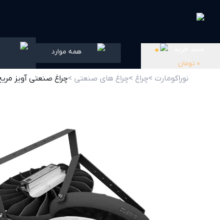
سبد خرید
0
همه موارد
0
تومان
نوراکومارت >
چراغ >
چراغ های صنعتی >
چراغ صنعتی آویز مریخ 1 165 وات Reduced glare گل