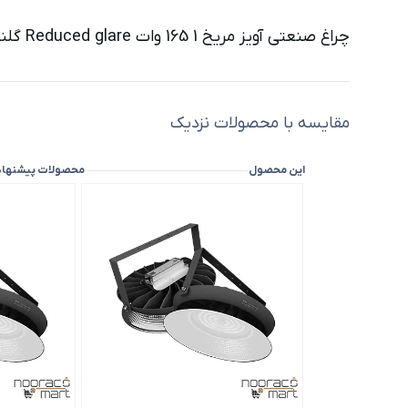
چراغ صنعتی آویز مریخ 1 165 وات Reduced glare گلنور ، یکی از بهترین و جدیدترین نمونه چراغ صنعتی برند گلنور است که در سایت نوراکومارت عرضه شده است.
مقایسه با محصولات نزدیک
این محصول
محصولات پیشنها