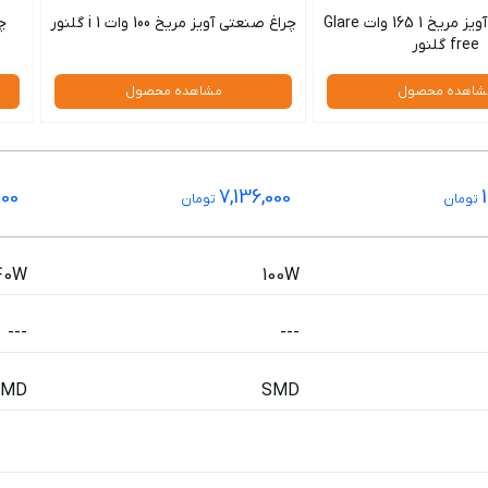
چراغ صنعتی آویز مریخ 1 165 وات Glare
چراغ صنعتی آویز مریخ 100 وات 1 i گلنور
free گلنور
شاهده محصول
مشاهده محصول
000
7,136,000
تومان
تومان
40W
100W
---
---
SMD
SMD