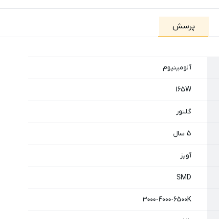
پرسش
آلومینیوم
165W
گلنور
5 سال
آویز
SMD
3000-4000-6500K