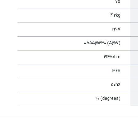
75
4.2kg
220V
(A@V) 0.755@230
21450Lm
IP65
50hz
(degrees) 90