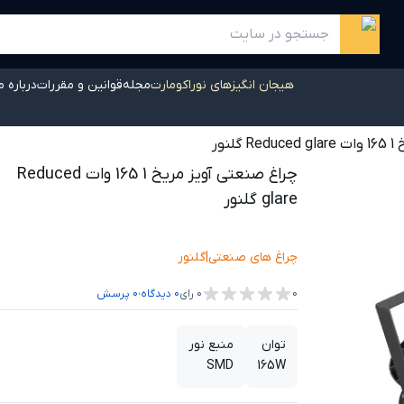
هیجان انگیزهای نوراکومارت
مجله
قوانین و مقررات
درباره م
نور
چراغ صنعتی آویز مریخ 1 165 وات Reduced
glare گلنور
چراغ های صنعتی
|
گلنور
،
0
0
رای
0
دیدگاه
0
پرسش
توان
منبع نور
SMD
165W