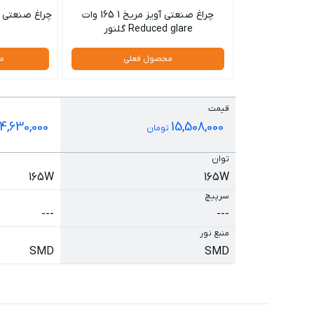
چراغ صنعتی آویز مریخ 1 165 وات
Reduced glare گلنور
محصول فعلی
م
قیمت
14,630,000
15,508,000
تومان
توان
165W
165W
سرپیچ
---
---
منبع نور
SMD
SMD