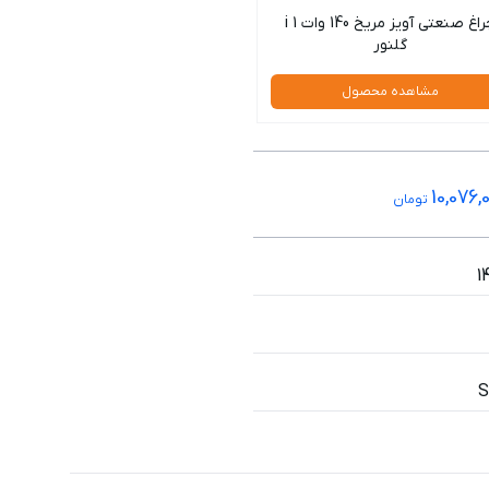
چراغ صنعتی آویز مریخ 140 وات 1 i
گلنور
مشاهده محصول
10,076,
تومان
1