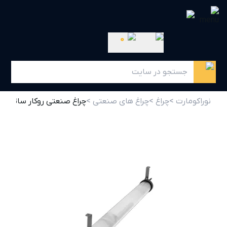
0
نوراکومارت >
چراغ >
چراغ های صنعتی >
چراغ صنعتی روکار ساتین 18 وات 110 درجه گلنور