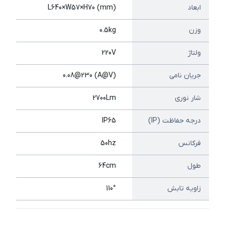
ابعاد
L640×W57×H70 (mm)
وزن
0.5kg
ولتاژ
220V
جریان نامی
(A@V) 0.08@230
شار نوری
2700Lm
درجه حفاظت (IP)
IP65
فرکانس
50hz
طول
64cm
زاویه تابش
110°