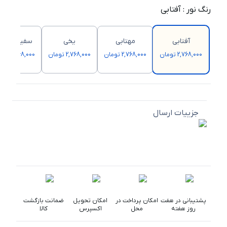
رنگ نور
:
آفتابی
آفتابی
مهتابی
یخی
سفید صدف
2,768,000 تومان
2,768,000 تومان
2,768,000 تومان
2,768,000 تومان
جزییات ارسال
پشتیبانی در هفت
امکان پرداخت در
امکان تحویل
ضمانت بازگشت
روز هفته
محل
اکسپرس
کالا