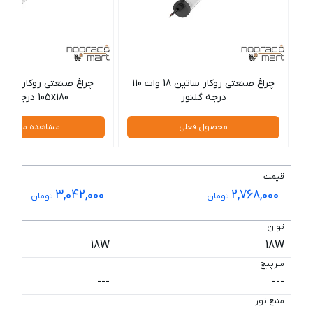
چراغ صنعتی روکار ساتین 18 وات 110
درجه گلنور
105x180 درجه گلنور
محصول فعلی
مشاهده محصول
قیمت
3,042,000
2,768,000
تومان
تومان
توان
18W
18W
سرپیچ
---
---
منبع نور