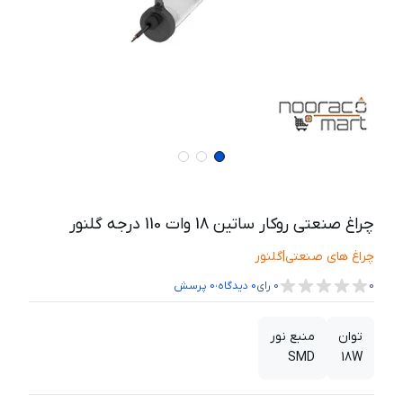
چراغ صنعتی روکار ساتین 18 وات 110 درجه گلنور
چراغ های صنعتی
|
گلنور
،
0
0
رای
0
دیدگاه
0
پرسش
توان
منبع نور
SMD
18W