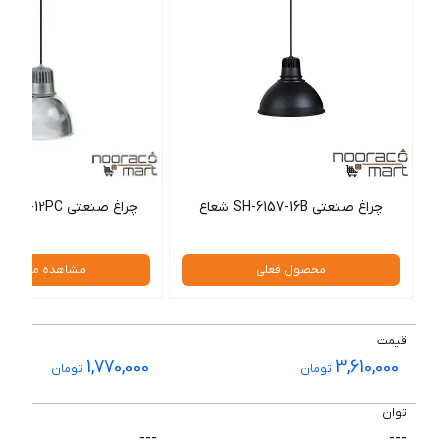
چراغ صنعتی SH-6157-16B شعاع
چراغ صنعتی SH-6157-12PC شعاع
محصول فعلی
مشاهده محصول
قیمت
1,770,000
3,610,000
تومان
تومان
توان
---
---