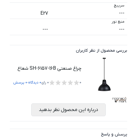
سرپیچ
E27
---
منبع نور
---
---
بررسی محصول از نظر کاربران
چراغ صنعتی SH-6157-16B شعاع
،
0
0
رای
0
دیدگاه
0
پرسش
درباره این محصول نظر بدهید
پرسش و پاسخ