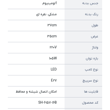
جنس بدنه
آلومینیوم
رنگ بدنه
مشکی، نقره ای
طول
37cm
عرض
35cm
ولتاژ
220V
بازه توان
105W
نوع لامپ
LED
نوع سرپیچ
E27
قابلیت ها
امکان اتصال شیشه و محافظ
کد محصول
SH-6157-16B