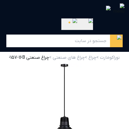
0
نوراکومارت >
چراغ >
چراغ های صنعتی >
چراغ صنعتی SH-6157-16B شعاع