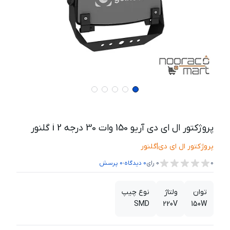
پروژکتور ال ای دی آریو 150 وات 30 درجه i 2 گلنور
پروژکتور ال ای دی
|
گلنور
،
0
0
رای
0
دیدگاه
0
پرسش
توان
ولتاژ
نوع چیپ
SMD
220V
150W