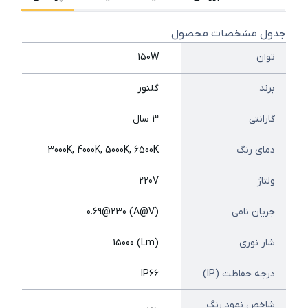
جدول مشخصات محصول
توان
150W
برند
گلنور
گارانتی
3 سال
دمای رنگ
3000K, 4000K, 5000K, 6500K
ولتاژ
220V
جریان نامی
(A@V) 0.69@230
شار نوری
(Lm) 15000
درجه حفاظت (IP)
IP66
شاخص نمود رنگ