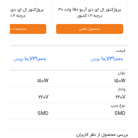
پروژکتور ال ای دی آریو 150 وات 30
درجه i 2 گلنور
درجه i 2 گلنور
محصول فعلی
مشاهده محصول
قیمت
10,731,000
10,731,000
تومان
تومان
توان
150W
150W
ولتاژ
220V
220V
نوع چیپ
SMD
SMD
بررسی محصول از نظر کاربران