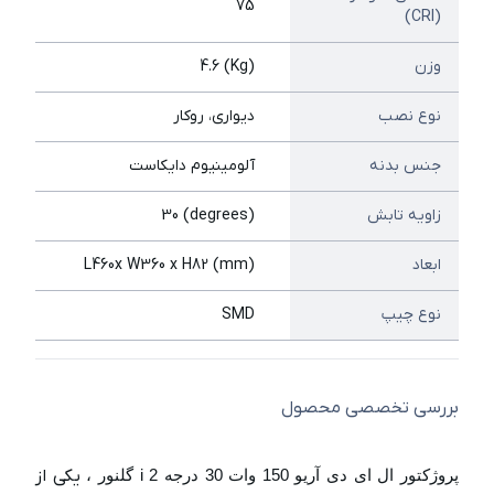
75
(CRI)
وزن
(Kg) 4.6
نوع نصب
دیواری، روکار
جنس بدنه
آلومینیوم دایکاست
زاویه تابش
(degrees) 30
ابعاد
(mm) L460x W360 x H82
نوع چیپ
SMD
بررسی تخصصی محصول
پروژکتور ال ای دی آریو 150 وات 30 درجه i 2 گلنور ،
یکی از