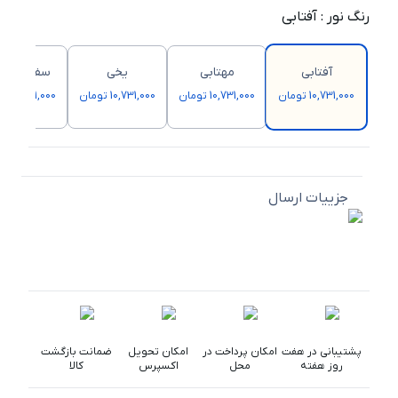
رنگ نور
:
آفتابی
آفتابی
مهتابی
یخی
سفید صد
10,731,000 تومان
10,731,000 تومان
10,731,000 تومان
10,731,000 تومان
جزییات ارسال
پشتیبانی در هفت
امکان پرداخت در
امکان تحویل
ضمانت بازگشت
روز هفته
محل
اکسپرس
کالا