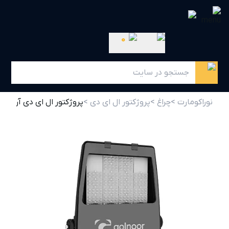
0
نوراکومارت >
چراغ >
پروژکتور ال ای دی >
پروژکتور ال ای دی آریو 150 وات 30 درجه i 2 گلنور