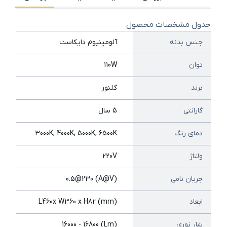
جدول مشخصات محصول
جنس بدنه
آلومینیوم دایکاست
توان
110W
برند
گلنور
گارانتی
5 سال
دمای رنگ
3000K, 4000K, 5000K, 6500K
ولتاژ
220V
جریان نامی
(A@V) 0.5@230
ابعاد
(mm) L460x W360 x H82
شار نوری
(Lm) 16000 - 16800