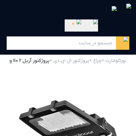
0
نوراکومارت >
چراغ >
پروژکتور ال ای دی >
پروژکتور آریل 2 110 وات 30 درجه گلنور