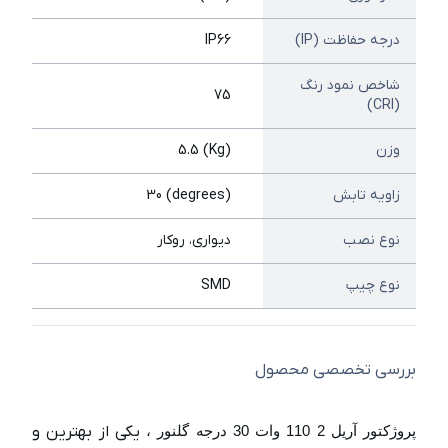
درجه حفاظت (IP)
IP66
شاخص نمود رنگ
75
(CRI)
وزن
(Kg) 5.5
زاویه تابش
(degrees) 30
نوع نصب
دیواری، روکار
نوع چیپ
SMD
بررسی تخصصی محصول
پروژکتور آریل 2 110 وات 30 درجه گلنور ،
یکی از بهترین و