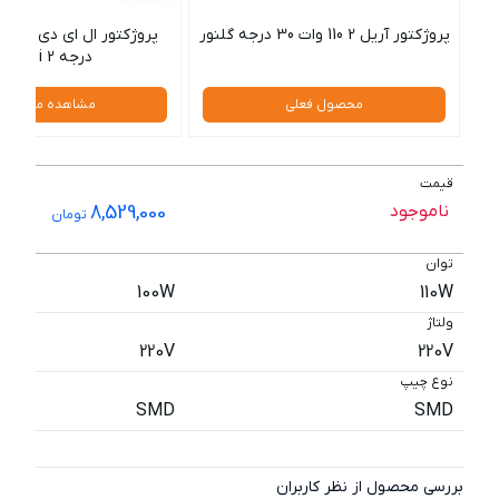
پروژکتور آریل 2 110 وات 30 درجه گلنور
درجه i 2 گلنور
محصول فعلی
مشاهده محصول
قیمت
ناموجود
8,529,000
تومان
توان
100W
110W
ولتاژ
220V
220V
نوع چیپ
SMD
SMD
بررسی محصول از نظر کاربران