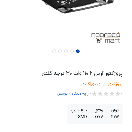
پروژکتور آریل 2 110 وات 30 درجه گلنور
پروژکتور ال ای دی
|
گلنور
،
0
0
رای
0
دیدگاه
0
پرسش
توان
ولتاژ
نوع چیپ
SMD
220V
110W