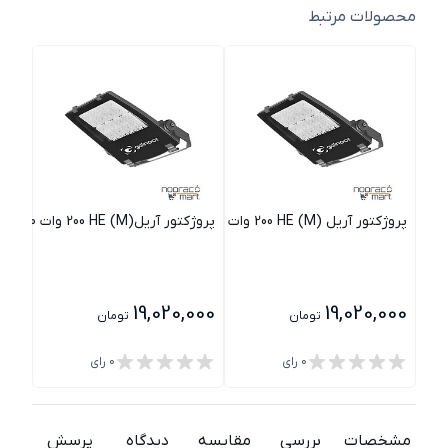
محصولات مرتبط
پروژکتور آریل (M) 200 HE وات 30 درجه گلنور
پروژکتور آریل(M) 200 HE وات 60 درجه گلنور
پروژکتور آر
000
19,020,000
19,020,000
تومان
تومان
0
رای
0
رای
مشخصات
بررسی
مقایسه
دیدگاه
پرسش