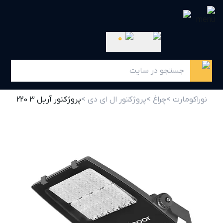
0
نوراکومارت >
چراغ >
پروژکتور ال ای دی >
پروژکتور آریل 3 220 وات 60 درجه گلنور