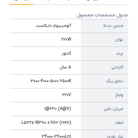
جدول مشخصات محصول
جنس بدنه
آلومینیوم دایکاست
توان
220W
برند
گلنور
گارانتی
5 سال
دمای رنگ
3000-4000-5000-6500K
ولتاژ
220V
جریان نامی
(A@V) 1@230
ابعاد
(mm) L532x W370 x H82
شار نوری
34000-36000Lm