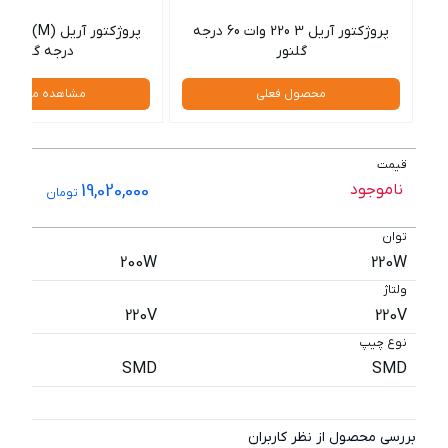
پروژکتور آریل 3 220 وات 60 درجه
گلنور
درجه گلنور
محصول فعلی
مشاهده محصول
قیمت
ناموجود
19,020,000
تومان
توان
200W
220W
ولتاژ
220V
220V
نوع چیپ
SMD
SMD
بررسی محصول از نظر کاربران