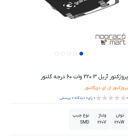
پروژکتور آریل 3 220 وات 60 درجه گلنور
پروژکتور ال ای دی
|
گلنور
،
0
0
رای
0
دیدگاه
0
پرسش
توان
ولتاژ
نوع چیپ
SMD
220V
220W