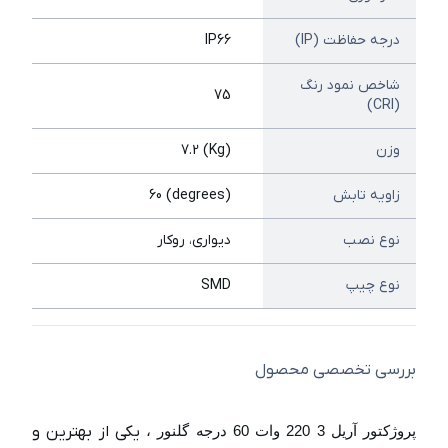
درجه حفاظت (IP)
IP66
شاخص نمود رنگ
75
(CRI)
وزن
(Kg) 7.2
زاویه تابش
(degrees) 60
نوع نصب
دیواری، روکار
نوع چیپ
SMD
بررسی تخصصی محصول
پروژکتور آریل 3 220 وات 60 درجه گلنور ،
یکی از بهترین و