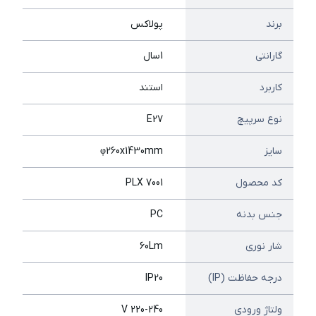
برند
پولاکس
گارانتی
1سال
کاربرد
استند
نوع سرپیچ
E27
سایز
φ260x1430mm
کد محصول
PLX 7001
جنس بدنه
PC
شار نوری
60Lm
درجه حفاظت (IP)
IP20
ولتاژ ورودی
220-240 V