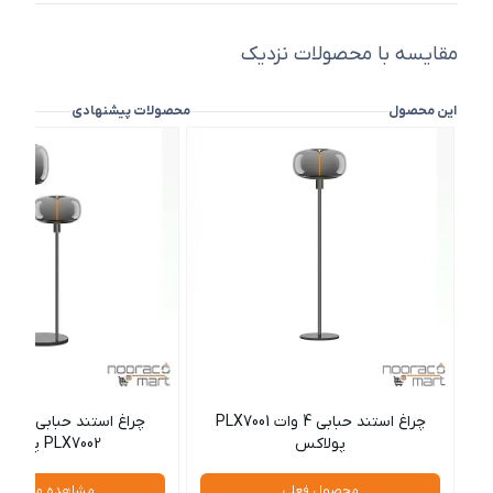
مقایسه با محصولات نزدیک
این محصول
محصولات پیشنهادی
چراغ استند حبابی 4 وات PLX7001
پولاکس
PLX7002 پولاکس
محصول فعلی
مشاهده محصول