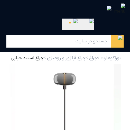
0
نوراکومارت >
چراغ >
چراغ آباژور و رومیزی >
چراغ استند حبابی 4 وات PLX7001 پولاکس