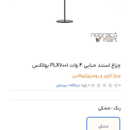
چراغ استند حبابی 4 وات PLX7001 پولاکس
چراغ آباژور و رومیزی
|
پولاکس
،
0
0
رای
0
دیدگاه
0
پرسش
رنگ
:
مشکی
مشکی