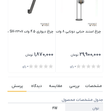
چراغ استند حبابی دوتایی 8 وات PLX7002 پولاکس
چراغ دیواری 4.5 وات SH-2307 شعاع
چراغ پا
000
1,870,000
29,900,000
تومان
تومان
0
رای
0
رای
مشخصات
بررسی
مقایسه
دیدگاه
پرسش
جدول مشخصات محصول
توان
4W