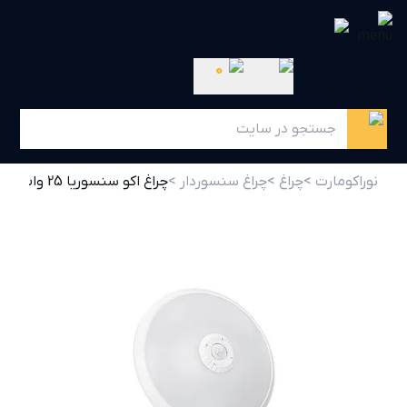
0
نوراکومارت >
چراغ >
چراغ سنسوردار >
چراغ اکو سنسوریا 25 وات پارس شعاع توس