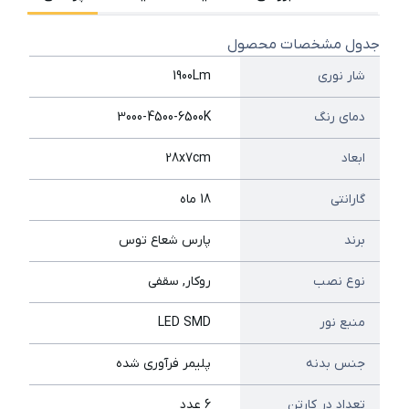
جدول مشخصات محصول
شار نوری
1900Lm
دمای رنگ
3000-4500-6500K
ابعاد
28x7cm
گارانتی
18 ماه
برند
پارس شعاع توس
نوع نصب
روکار, سقفی
منبع نور
LED SMD
جنس بدنه
پليمر فرآوري شده
تعداد در کارتن
6 عدد