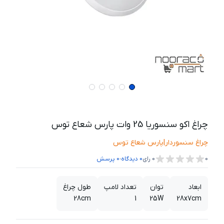
چراغ اکو سنسوریا 25 وات پارس شعاع توس
چراغ سنسوردار
|
پارس شعاع توس
،
0
0
رای
0
دیدگاه
0
پرسش
ابعاد
توان
تعداد لامپ
طول چراغ
28cm
1
25W
28x7cm