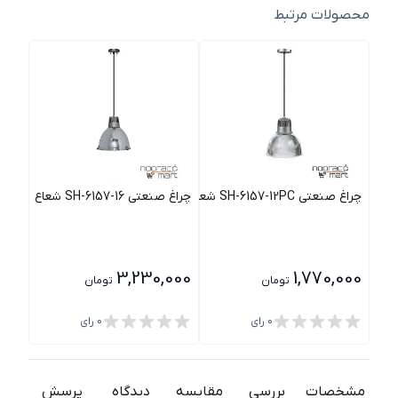
محصولات مرتبط
چراغ صنعتی SH-6157-12PC شعاع
چراغ صنعتی SH-6157-16 شعاع
چراغ صنعت
000
3,230,000
1,770,000
تومان
تومان
0
رای
0
رای
مشخصات
بررسی
مقایسه
دیدگاه
پرسش