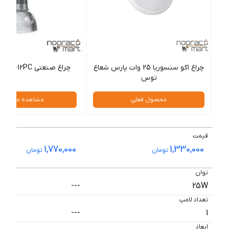
چراغ اکو سنسوریا 25 وات پارس شعاع
چراغ صنعتی SH-6157-12PC شعاع
توس
محصول فعلی
مشاهده محصول
قیمت
1,770,000
1,330,000
تومان
تومان
توان
---
25W
تعداد لامپ
---
1
ابعاد