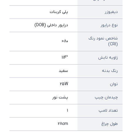
دیفیوزر
پلی کربنات
نوع درایور
درایور داخلی (ِDOB)
شاخص نمود رنگ
80<
(CRI)
زاویه تابش
114°
رنگ بدنه
سفید
توان
25W
چیدمان چیپ
پشت نور
تعداد لامپ
1
طول چراغ
28cm