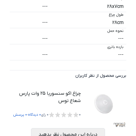
---
28x7cm
طول چراغ
---
28cm
نحوه حمل
---
---
بازده باتری
---
---
بررسی محصول از نظر کاربران
چراغ اکو سنسوریا 25 وات پارس
شعاع توس
،
0
0
رای
0
دیدگاه
0
پرسش
درباره این محصول نظر بدهید