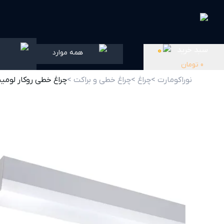
سبد خرید
0
همه موارد
0
تومان
نوراکومارت >
چراغ >
چراغ خطی و براکت >
چراغ خطی روکار لومینا 16 وات مازی 