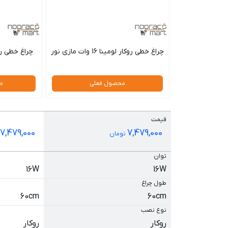
چراغ خطی روکار لومینا 16 وات مازی نور
محصول فعلی
م
قیمت
7,479,000
7,479,000
تومان
توان
16W
16W
طول چراغ
60cm
60cm
نوع نصب
روكار
روكار