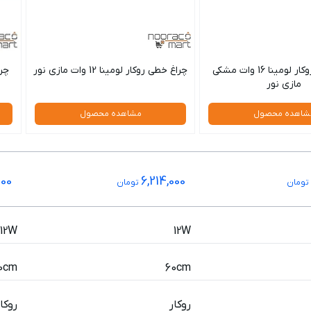
چراغ خطی روکار لومینا 16 وات مشکی
چراغ خطی روکار لومینا 12 وات مازی نور
مازی نور
شاهده محصول
مشاهده محصول
000
6,214,000
تومان
تومان
12W
12W
0cm
60cm
روكار
روكار