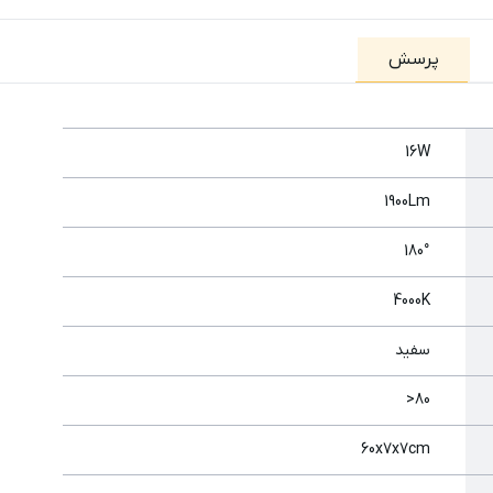
پرسش
16W
1900Lm
180°
4000K
سفید
80<
60x7x7cm