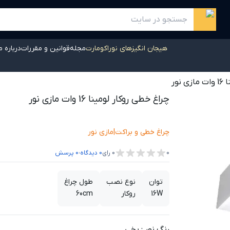
هیجان انگیزهای نوراکومارت
مجله
قوانین و مقررات
درباره م
نور
چراغ خطی روکار لومینا 16 وات مازی نور
چراغ خطی و براکت
|
مازی نور
،
0
0
رای
0
دیدگاه
0
پرسش
توان
نوع نصب
طول چراغ
16W
روكار
60cm
رنگ نور
:
یخی