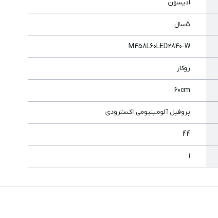
ادیسون
5سال
M458L60LED2840-W
روكار
60cm
پروفیل آلومینیومي اكسترودی
44
1