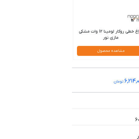
چراغ خطی روکار لومینا 12 وات مشکی
مازی نور
مشاهده محصول
6,214,
تومان
6