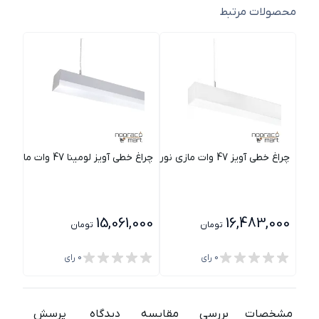
محصولات مرتبط
چراغ خطی آویز 47 وات مازی نور مدل اینفینیتی C
چراغ خطی آویز لومینا 47 وات مازی نور
چراغ خطی
000
15,061,000
16,483,000
تومان
تومان
0
رای
0
رای
مشخصات
بررسی
مقایسه
دیدگاه
پرسش