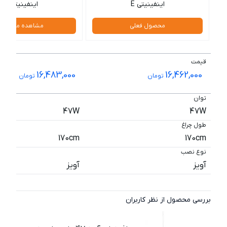
اینفینیتی E
اینفینیتی C
محصول فعلی
مشاهده محصول
قیمت
16,483,000
16,462,000
تومان
تومان
توان
47W
47W
طول چراغ
170cm
170cm
نوع نصب
آویز
آویز
بررسی محصول از نظر کاربران