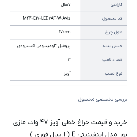
گارانتی
7سال
کد محصول
M440E170LED2AF-W-Aviz
طول چراغ
170cm
جنس بدنه
پروفیل آلومینیومي اكسترودی
تعداد لامپ
3
نوع نصب
آویز
بررسی تخصصی محصول
خرید و قیمت چراغ خطی آویز 47 وات مازی
نور مدل اینفینیتی E ( ارسال فوری )