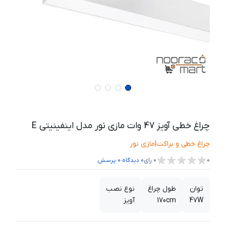
چراغ خطی آویز 47 وات مازی نور مدل اینفینیتی E
چراغ خطی و براکت
|
مازی نور
،
0
0
رای
0
دیدگاه
0
پرسش
توان
طول چراغ
نوع نصب
47W
170cm
آویز