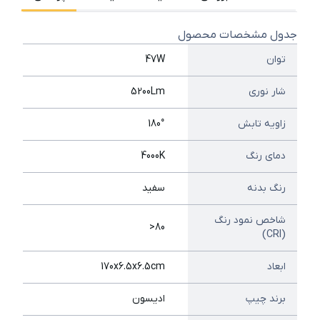
جدول مشخصات محصول
توان
47W
شار نوری
5200Lm
زاویه تابش
180°
دمای رنگ
4000K
رنگ بدنه
سفید
شاخص نمود رنگ
80<
(CRI)
ابعاد
170x6.5x6.5cm
برند چیپ
ادیسون