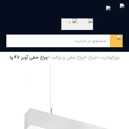
0
نوراکومارت >
چراغ >
چراغ خطی و براکت >
چراغ خطی آویز 47 وات مازی نور مدل اینفینیتی E