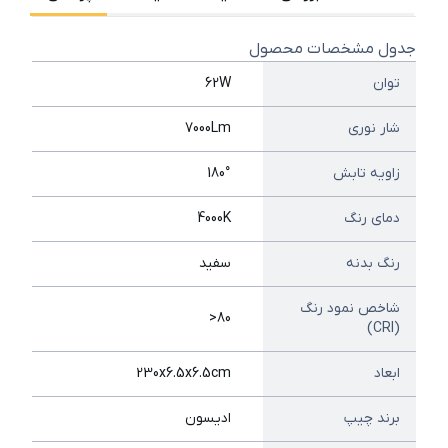
جدول مشخصات محصول
توان
62W
شار نوری
7000Lm
زاویه تابش
180°
دمای رنگ
4000K
رنگ بدنه
سفید
شاخص نمود رنگ
80<
(CRI)
ابعاد
230x6.5x6.5cm
برند چیپ
ادیسون