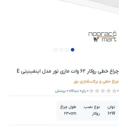
چراغ خطی روکار 62 وات مازی نور مدل اینفینیتی E
چراغ خطی و براکت
|
مازی نور
،
0
0
رای
0
دیدگاه
0
پرسش
توان
نوع نصب
طول چراغ
62W
روكار
230cm