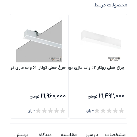
محصولات مرتبط
چراغ خطی روکار 62 وات مازی نور مدل اینفینیتی C
چراغ خطی توکار 62 وات مازی نور مدل اینفینیتی B
چراغ خطی توک
000
21,960,000
21,492,000
تومان
تومان
0
رای
0
رای
مشخصات
بررسی
مقایسه
دیدگاه
پرسش