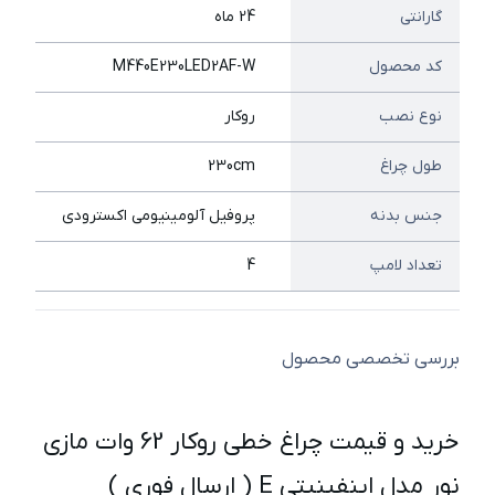
گارانتی
24 ماه
کد محصول
M440E230LED2AF-W
نوع نصب
روكار
طول چراغ
230cm
جنس بدنه
پروفیل آلومینیومي اكسترودی
تعداد لامپ
4
بررسی تخصصی محصول
خرید و قیمت چراغ خطی روکار 62 وات مازی
نور مدل اینفینیتی E ( ارسال فوری )