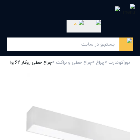
0
نوراکومارت >
چراغ >
چراغ خطی و براکت >
چراغ خطی روکار 62 وات مازی نور مدل اینفینیتی E