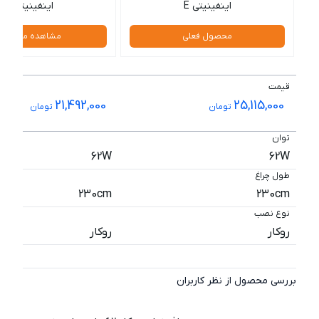
اینفینیتی E
اینفینیتی C
محصول فعلی
مشاهده محصول
قیمت
21,492,000
25,115,000
تومان
تومان
توان
62W
62W
طول چراغ
230cm
230cm
نوع نصب
روكار
روکار
بررسی محصول از نظر کاربران