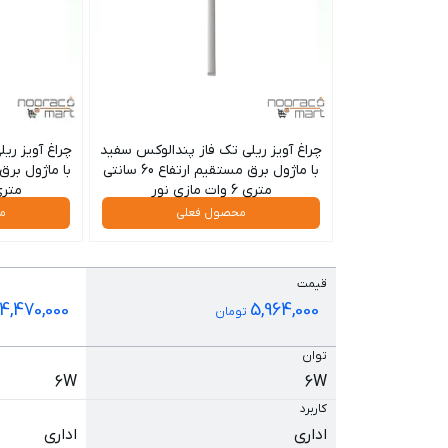
چراغ آویز ریلی تک فاز پندالوکس سفید
چراغ آویز ری
با ماژول برق مستقیم ارتفاع 60 سانتی
متری 6 وات مازی نور
متری 6 وات ما
محصول فعلی
م
قیمت
4,470,000
5,964,000
تومان
توان
6W
6W
کاربرد
اداری
اداری