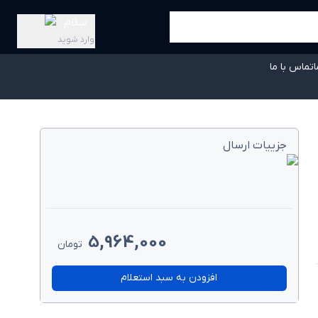
سلام
وارد شوید
ا
تماس با ما
جزییات ارسال
5,964,000
تومان
افزودن به سبد استعلام