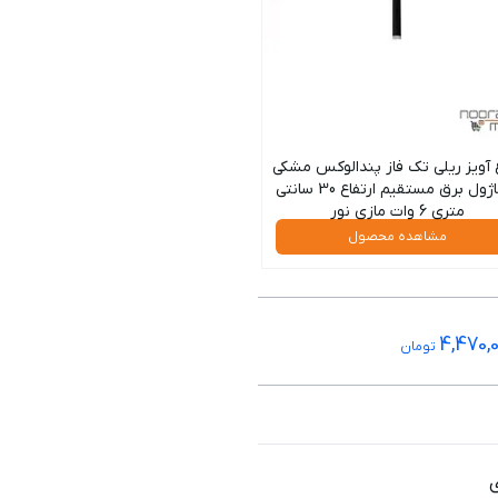
 آویز ریلی تک فاز پندالوکس مشکی
با ماژول برق مستقیم ارتفاع 30 سانتی
متری 6 وات مازی نور
مشاهده محصول
4,470,
تومان
ی