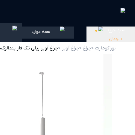
سبد خرید
0
همه موارد
0
تومان
نوراکومارت >
چراغ >
چراغ آویز >
چراغ آویز ریلی تک فاز پندالوکس سفید با م