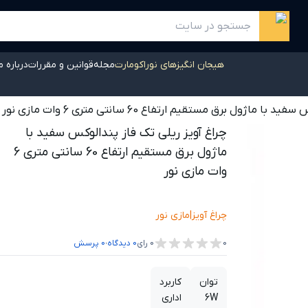
هیجان انگیزهای نوراکومارت
مجله
قوانین و مقررات
درباره م
اژول برق مستقیم ارتفاع 60 سانتی متری 6 وات مازی نور
چراغ آویز ریلی تک فاز پندالوکس سفید با
ماژول برق مستقیم ارتفاع 60 سانتی متری 6
وات مازی نور
چراغ آویز
|
مازی نور
،
0
0
رای
0
دیدگاه
0
پرسش
توان
کاربرد
6W
اداری