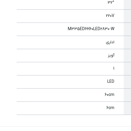
32°
220V
M335ED6H60LED2830-W
اداری
آویز
1
LED
60cm
6cm