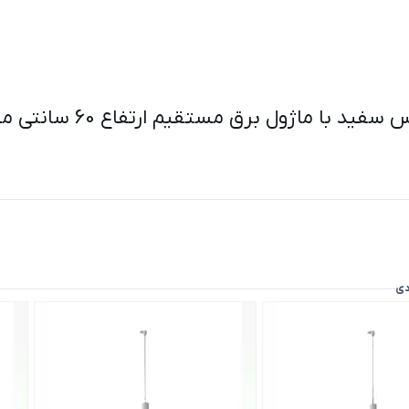
تقیم ارتفاع 60 سانتی متری 6 وات مازی نور ( ارسال فوری )
دی