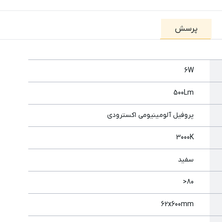
پرسش
6W
500Lm
پروفیل آلومینیومي اكسترودی
3000K
سفید
80<
62x600mm