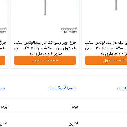
لی تک فاز پندالوکس سفید
چراغ آویز ریلی تک فاز پندالوکس سفید
چراغ
با ماژول برق مستقیم ارتفاع 30 سانتی
با ماژول برق مستقیم ارتفاع 45 سانتی
زی نور
متری 6 وات مازی نور
شاهده محصول
مشاهده محصول
000
5,081,000
تومان
تومان
6W
6W
اداری
ادار