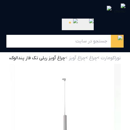
0
نوراکومارت >
چراغ >
چراغ آویز >
چراغ آویز ریلی تک فاز پندالوکس سفید با ماژول بر