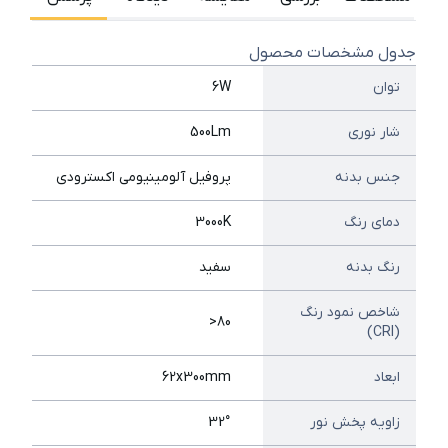
جدول مشخصات محصول
توان
6W
شار نوری
500Lm
جنس بدنه
پروفیل آلومینیومي اكسترودی
دمای رنگ
3000K
رنگ بدنه
سفید
شاخص نمود رنگ
80<
(CRI)
ابعاد
62x300mm
زاویه پخش نور
32°