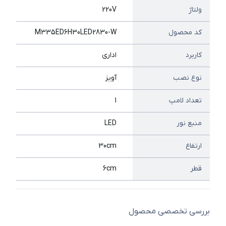
ولتاژ
220V
کد محصول
M335ED6H30LED2830-W
کاربرد
اداری
نوع نصب
آویز
تعداد لامپ
1
منبع نور
LED
ارتفاع
30cm
قطر
6cm
بررسی تخصصی محصول