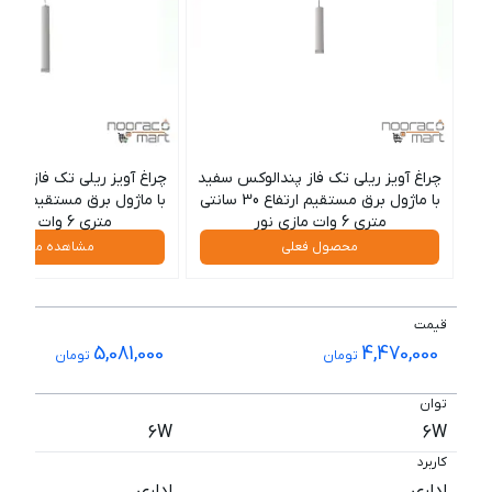
چراغ آویز ریلی تک فاز پندالوکس سفید
چراغ آویز ریلی تک فاز پن
با ماژول برق مستقیم ارتفاع 30 سانتی
متری 6 وات مازی نور
متری 6 وات مازی نور
محصول فعلی
مشاهده محصول
قیمت
5,081,000
4,470,000
تومان
تومان
توان
6W
6W
کاربرد
اداری
اداری