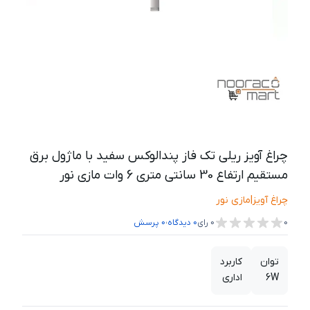
چراغ آویز ریلی تک فاز پندالوکس سفید با ماژول برق
مستقیم ارتفاع 30 سانتی متری 6 وات مازی نور
چراغ آویز
|
مازی نور
،
0
0
رای
0
دیدگاه
0
پرسش
توان
کاربرد
6W
اداری