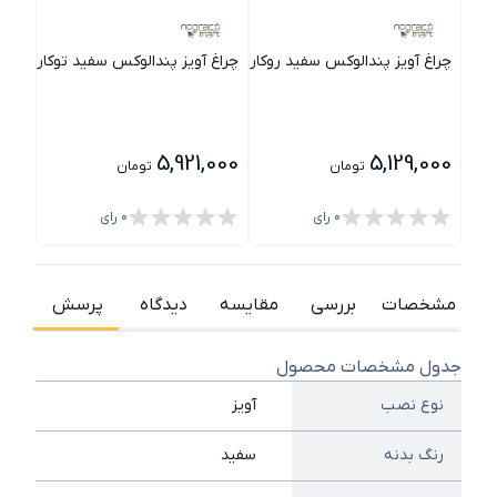
چراغ آویز پندالوکس سفید روکار با ماژول برق مستقیم ارتفاع 45 سانتی متری 6 وات مازی نور
چراغ آویز پندالوکس سفید توکار با ماژول برق مستقیم ارت
چراغ آ
000
5,921,000
5,129,000
تومان
تومان
0
رای
0
رای
مشخصات
بررسی
مقایسه
دیدگاه
پرسش
جدول مشخصات محصول
نوع نصب
آویز
رنگ بدنه
سفید