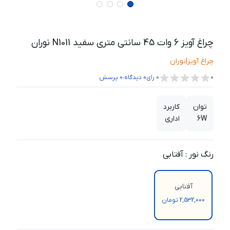
چراغ آویز 6 وات 45 سانتی متری سفید N1011 نوران
چراغ آویز
|
نوران
،
0
0
رای
0
دیدگاه
0
پرسش
توان
کاربرد
6W
اداری
رنگ نور
:
آفتابی
آفتابی
2,532,000 تومان