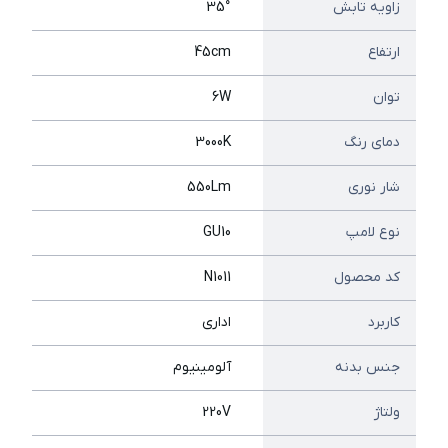
زاویه تابش
35°
ارتفاع
45cm
توان
6W
دمای رنگ
3000K
شار نوری
550Lm
نوع لامپ
GU10
کد محصول
N1011
کاربرد
اداری
جنس بدنه
آلومینیوم
ولتاژ
220V