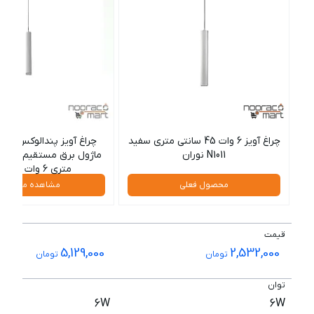
چراغ آویز 6 وات 45 سانتی متری سفید
چراغ آویز پندالوکس سفید
N1011 نوران
متری 6 وات مازی نور
محصول فعلی
مشاهده محصول
قیمت
5,129,000
2,532,000
تومان
تومان
توان
6W
6W