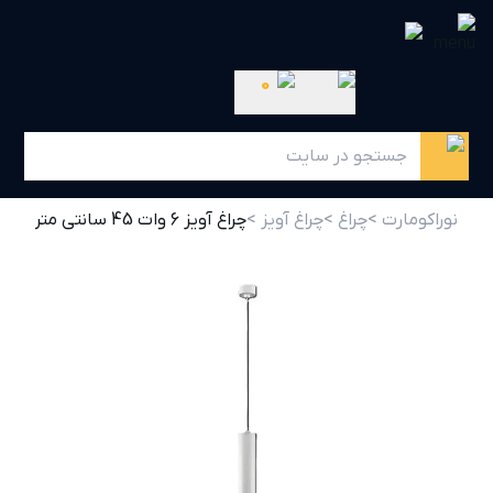
0
نوراکومارت >
چراغ >
چراغ آویز >
چراغ آویز 6 وات 45 سانتی متری سفید N1011 نوران