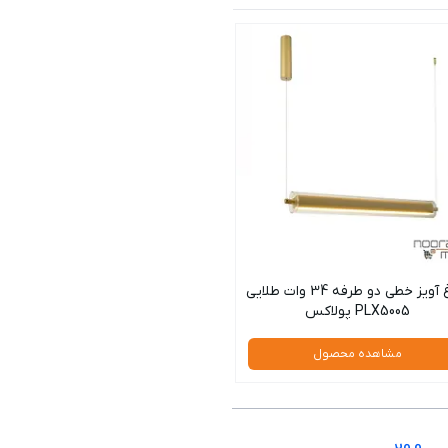
چراغ آویز خطی دو طرفه 34 وات طلایی
PLX5005 پولاکس
مشاهده محصول