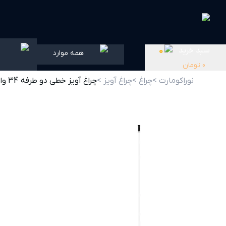
سبد خرید
0
همه موارد
0
تومان
نوراکومارت >
چراغ >
چراغ آویز >
چراغ آویز خطی دو طرفه 34 وات مشکی PLX5005 پولاکس