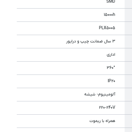
SMD
15000h
PLX5005
3 سال ضمانت چیپ و درایور
اداری
360°
IP20
آلومینیوم- شیشه
220-240V
همراه با ریموت