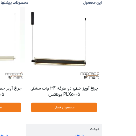
این محصول
محصولات پیشنها
چراغ آویز خطی دو طرفه 34 وات مشکی
PLX5005 پولاکس
5005
محصول فعلی
م
قیمت