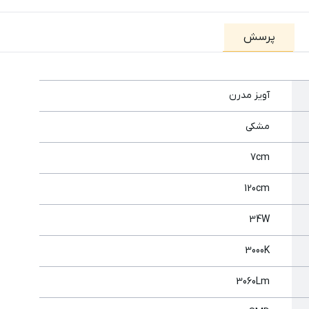
پرسش
آویز مدرن
مشکی
7cm
120cm
34W
3000K
3060Lm