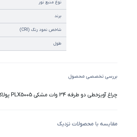
نوع منبع نور
برند
شاخص نمود رنگ (CRI)
طول
بررسی تخصصی محصول
چراغ آویزخطی دو طرفه 34 وات مشکی PLX5005 پولاکس یکی از مدرنترین و جدیدترین نمونه چراغ های آویز برند پولاکس است که در سایت نوراکومارت عرضه شده است.
مقایسه با محصولات نزدیک