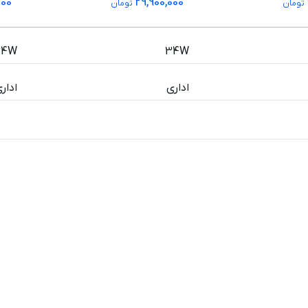
000
29,900,000
تومان
تومان
34W
34W
اداری
ادار