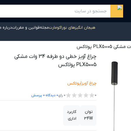
هیجان انگیزهای نوراکومارت
مجله
قوانین و مقررات
درباره م
چراغ آویز خطی دو طرفه 34 وات مشکی
PLX5005 پولاکس
چراغ آویز
|
پولاکس
،
0
0
رای
0
دیدگاه
0
پرسش
توان
کاربرد
34W
اداری