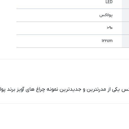
LED
پولاکس
90<
122cm