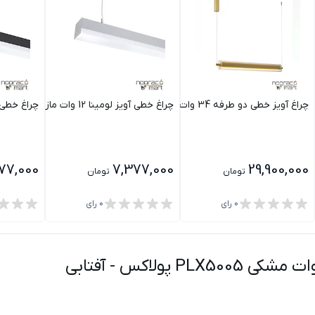
چراغ آویز خطی دو طرفه 34 وات طلایی PLX5005 پولاکس
چراغ خطی آویز لومینا 12 وات مازی نور
چراغ خطی آویز لومین
77,000
7,377,000
29,900,000
تومان
تومان
0
رای
0
رای
-
آفتابی