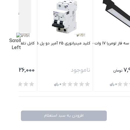
یا 17 وات 30 درجه مشکی مازی نور
کلید مینیاتوری 25 آمپر دو پل C25 شیل ایران
کابل تلفن 4 زوج 0.6 زمینی لوشان
7,
ناموجود
126,000
تومان
تومان
0
رای
0
رای
0
رای
افزودن به سبد استعلام