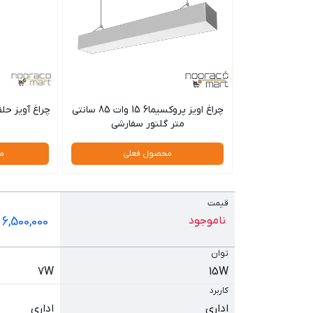
چراغ اویز پروکسیما6 15 وات 85 سانتی
متر گلنور سفارشی
محصول فعلی
م
قیمت
ناموجود
6,500,000
ت
توان
7W
15W
کاربرد
اداری
اداری