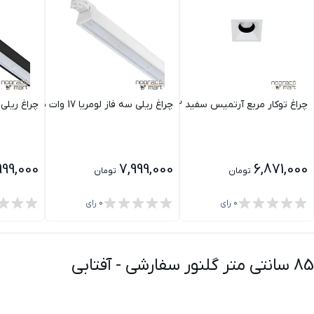
چراغ توکار مربع آرتمیس سفید 12 وات 35 درجه مازی نور
چراغ ریلی سه فاز لومریا 17 وات نامتقارن دو طرفه مازی نور
چراغ ریلی سه فاز لومر
999,000
7,999,000
6,871,000
تومان
تومان
0
رای
0
رای
-
آفتابی