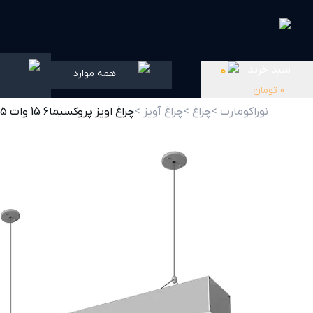
سبد خرید
0
همه موارد
0
تومان
نوراکومارت >
چراغ >
چراغ آویز >
چراغ اویز پروکسیما6 15 وات 85 سانتی متر گلنور سفارشی