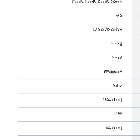
3000K, 4000K, 5000K, 6500K
85<
L850xW60xH78
2.3kg
230V
0.07@230
50hz
(Lm) 1950
IP42
(cm) 85