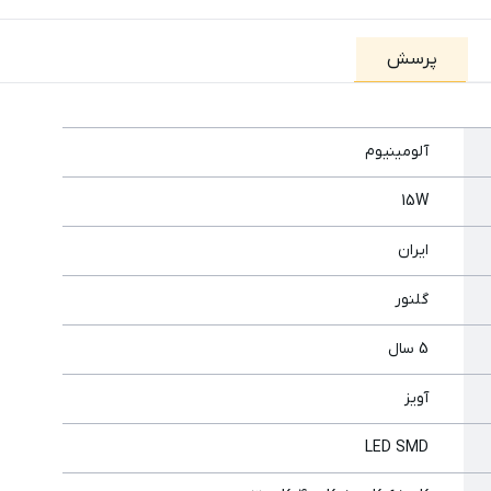
پرسش
آلومینیوم
15W
ایران
گلنور
5 سال
آویز
LED SMD