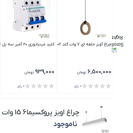
چراغ آویز حلقه ای 7 وات گلد PLX5002 پولاکس
کلید مینیاتوری 20 آمپر سه پل B دنا الکتریک ایرانیان
939,000
6,500,000
تومان
تومان
0
رای
0
رای
چراغ اویز پروکسیما6 15 وات 85 سانتی متر گلنور سفارشی
ناموجود