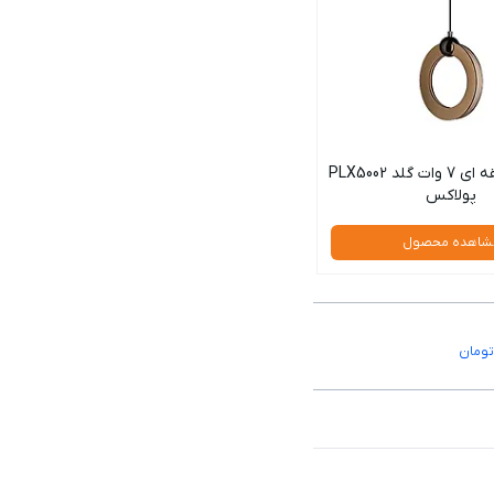
چراغ آویز حلقه ای 7 وات گلد PLX5002
پولاکس
شاهده محصول
ومان