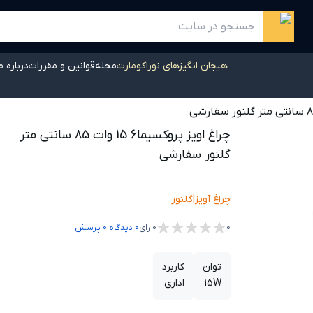
هیجان انگیزهای نوراکومارت
مجله
قوانین و مقررات
درباره م
چراغ اویز پروکسیما6 15 وات 85 سانتی متر
گلنور سفارشی
چراغ آویز
|
گلنور
،
0
0
رای
0
دیدگاه
0
پرسش
توان
کاربرد
15W
اداری